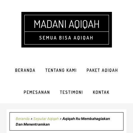
Skip
Skip
Skip
Skip
to
to
to
to
primary
main
primary
footer
MADANI AQIQAH
navigation
content
sidebar
SEMUA BISA AQIQAH
BERANDA
TENTANG KAMI
PAKET AQIQAH
PEMESANAN
TESTIMONI
KONTAK
Beranda
»
Seputar Aqiqah
»
Aqiqah Itu Membahagiakan
Dan Menentramkan