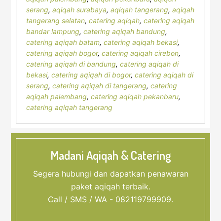
serang
,
aqiqah surabaya
,
aqiqah tangerang
,
aqiqah
tangerang selatan
,
catering aqiqah
,
catering aqiqah
bandar lampung
,
catering aqiqah bandung
,
catering aqiqah batam
,
catering aqiqah bekasi
,
catering aqiqah bogor
,
catering aqiqah cirebon
,
catering aqiqah di bandung
,
catering aqiqah di
bekasi
,
catering aqiqah di bogor
,
catering aqiqah di
serang
,
catering aqiqah di tangerang
,
catering
aqiqah palembang
,
catering aqiqah pekanbaru
,
catering aqiqah tangerang
Madani Aqiqah & Catering
Segera hubungi dan dapatkan penawaran
paket aqiqah terbaik.
Call / SMS / WA - 082119799909.