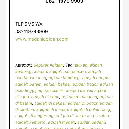
0821 1979 9909
TLP.SMS.WA
082119799909
www.madaniaqiqah.com
Kategori:
Seputar Aqiqah
Tag:
akikah
,
akikah
kambing
,
aqiqah
,
aqiqah banda aceh
,
aqiqah
bandar lampung
,
aqiqah bandung
,
aqiqah bangka
,
aqiqah batam
,
aqiqah bekasi
,
aqiqah bogor
,
aqiqah
bukittinggi
,
aqiqah ciamis
,
aqiqah cianjur
,
aqiqah
cilegon
,
aqiqah cirebon
,
aqiqah di bandung
,
aqiqah
di batam
,
aqiqah di bekasi
,
aqiqah di bogor
,
aqiqah
di cirebon
,
aqiqah di medan
,
aqiqah di palembang
,
aqiqah di tangerang
,
aqiqah di tangerang selatan
,
aqiqah kambing
,
aqiqah medan
,
aqiqah padang
,
aqiqah palembang
,
aqiqah pekanbaru
,
aqiqah