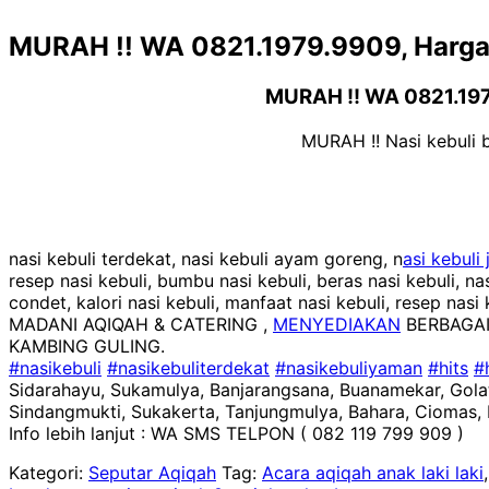
MURAH !! WA 0821.1979.9909, Harga 
MURAH !! WA 0821.1979
MURAH !! Nasi kebuli 
nasi kebuli terdekat, nasi kebuli ayam goreng, n
asi kebuli
resep nasi kebuli, bumbu nasi kebuli, beras nasi kebuli, na
condet, kalori nasi kebuli, manfaat nasi kebuli, resep nasi 
MADANI AQIQAH & CATERING ,
MENYEDIAKAN
BERBAGAI
KAMBING GULING.
#nasikebuli
#nasikebuliterdekat
#nasikebuliyaman
#hits
#
Sidarahayu, Sukamulya, Banjarangsana, Buanamekar, Gola
Sindangmukti, Sukakerta, Tanjungmulya, Bahara, Ciomas, 
Info lebih lanjut : WA SMS TELPON ( 082 119 799 909 )
Kategori:
Seputar Aqiqah
Tag:
Acara aqiqah anak laki laki