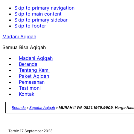
Skip to primary navigation
Skip to main content
Skip to primary sidebar
Skip to footer
Madani Aqiqah
Semua Bisa Aqiqah
Madani Aqiqah
Beranda
Tentang Kami
Paket Aqiqah
Pemesanan
Testimoni
Kontak
Beranda
»
Seputar Aqiqah
»
MURAH !! WA 0821.1979.9909, Harga Nasi
Terbit: 17 September 2023