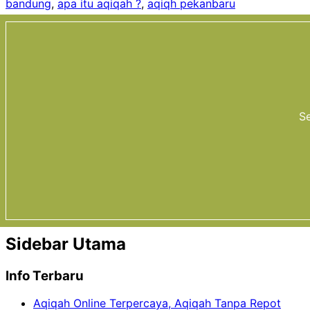
bandung
,
apa itu aqiqah ?
,
aqiqh pekanbaru
Se
Sidebar Utama
Info Terbaru
Aqiqah Online Terpercaya, Aqiqah Tanpa Repot