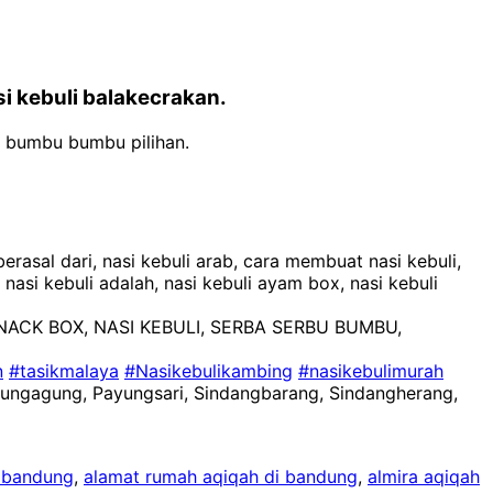
i kebuli balakecrakan.
n bumbu bumbu pilihan.
berasal dari, nasi kebuli arab, cara membuat nasi kebuli,
 nasi kebuli adalah, nasi kebuli ayam box, nasi kebuli
NACK BOX, NASI KEBULI, SERBA SERBU BUMBU,
n
#tasikmalaya
#Nasikebulikambing
#nasikebulimurah
yungagung, Payungsari, Sindangbarang, Sindangherang,
 bandung
,
alamat rumah aqiqah di bandung
,
almira aqiqah