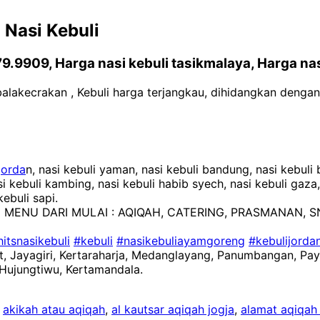
Nasi Kebuli
.9909, Harga nasi kebuli tasikmalaya, Harga nas
balakecrakan , Kebuli harga terjangkau, dihidangkan denga
 jorda
n, nasi kebuli yaman, nasi kebuli bandung, nasi kebuli 
si kebuli kambing, nasi kebuli habib syech, nasi kebuli gaza,
kebuli sapi.
 MENU DARI MULAI : AQIQAH, CATERING, PRASMANAN, S
hitsnasikebuli
#kebuli
#nasikebuliayamgoreng
#kebulijorda
t, Jayagiri, Kertaraharja, Medanglayang, Panumbangan, Pa
Hujungtiwu, Kertamandala.
,
akikah atau aqiqah
,
al kautsar aqiqah jogja
,
alamat aqiqah