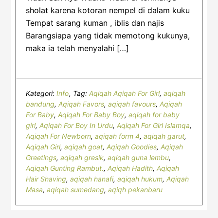
sholat karena kotoran nempel di dalam kuku
Tempat sarang kuman , iblis dan najis
Barangsiapa yang tidak memotong kukunya,
maka ia telah menyalahi […]
Kategori:
Info
Tag:
Aqiqah Aqiqah For Girl
,
aqiqah
bandung
,
Aqiqah Favors
,
aqiqah favours
,
Aqiqah
For Baby
,
Aqiqah For Baby Boy
,
aqiqah for baby
girl
,
Aqiqah For Boy In Urdu
,
Aqiqah For Girl Islamqa
,
Aqiqah For Newborn
,
aqiqah form 4
,
aqiqah garut
,
Aqiqah Girl
,
aqiqah goat
,
Aqiqah Goodies
,
Aqiqah
Greetings
,
aqiqah gresik
,
aqiqah guna lembu
,
Aqiqah Gunting Rambut.
,
Aqiqah Hadith
,
Aqiqah
Hair Shaving
,
aqiqah hanafi
,
aqiqah hukum
,
Aqiqah
Masa
,
aqiqah sumedang
,
aqiqh pekanbaru