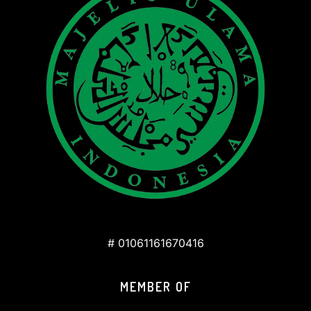
# 01061161670416
MEMBER OF