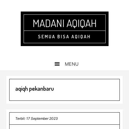
Skip
Skip
Skip
Skip
to
to
to
to
primary
main
primary
footer
MADANI AQIQAH
navigation
content
sidebar
SEMUA BISA AQIQAH
aqiqh pekanbaru
Terbit: 17 September 2023