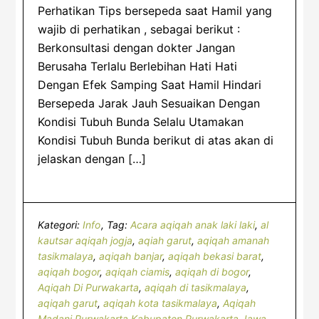
Perhatikan Tips bersepeda saat Hamil yang
wajib di perhatikan , sebagai berikut :
Berkonsultasi dengan dokter Jangan
Berusaha Terlalu Berlebihan Hati Hati
Dengan Efek Samping Saat Hamil Hindari
Bersepeda Jarak Jauh Sesuaikan Dengan
Kondisi Tubuh Bunda Selalu Utamakan
Kondisi Tubuh Bunda berikut di atas akan di
jelaskan dengan […]
Kategori:
Info
Tag:
Acara aqiqah anak laki laki
,
al
kautsar aqiqah jogja
,
aqiah garut
,
aqiqah amanah
tasikmalaya
,
aqiqah banjar
,
aqiqah bekasi barat
,
aqiqah bogor
,
aqiqah ciamis
,
aqiqah di bogor
,
Aqiqah Di Purwakarta
,
aqiqah di tasikmalaya
,
aqiqah garut
,
aqiqah kota tasikmalaya
,
Aqiqah
Madani Purwakarta Kabupaten Purwakarta Jawa