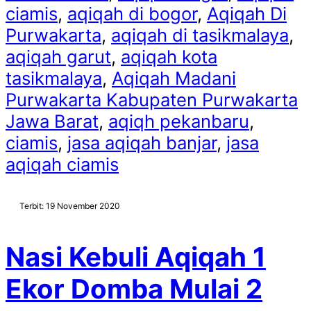
ciamis
,
aqiqah di bogor
,
Aqiqah Di
Purwakarta
,
aqiqah di tasikmalaya
,
aqiqah garut
,
aqiqah kota
tasikmalaya
,
Aqiqah Madani
Purwakarta Kabupaten Purwakarta
Jawa Barat
,
aqiqh pekanbaru
,
ciamis
,
jasa aqiqah banjar
,
jasa
aqiqah ciamis
Terbit: 19 November 2020
Nasi Kebuli Aqiqah 1
Ekor Domba Mulai 2