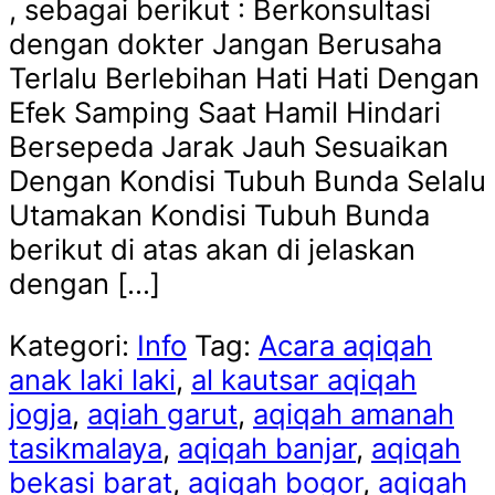
, sebagai berikut : Berkonsultasi
dengan dokter Jangan Berusaha
Terlalu Berlebihan Hati Hati Dengan
Efek Samping Saat Hamil Hindari
Bersepeda Jarak Jauh Sesuaikan
Dengan Kondisi Tubuh Bunda Selalu
Utamakan Kondisi Tubuh Bunda
berikut di atas akan di jelaskan
dengan […]
Kategori:
Info
Tag:
Acara aqiqah
anak laki laki
,
al kautsar aqiqah
jogja
,
aqiah garut
,
aqiqah amanah
tasikmalaya
,
aqiqah banjar
,
aqiqah
bekasi barat
,
aqiqah bogor
,
aqiqah