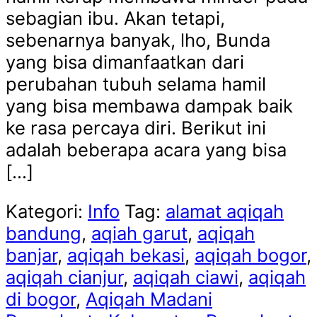
sebagian ibu. Akan tetapi,
sebenarnya banyak, lho, Bunda
yang bisa dimanfaatkan dari
perubahan tubuh selama hamil
yang bisa membawa dampak baik
ke rasa percaya diri. Berikut ini
adalah beberapa acara yang bisa
[…]
Kategori:
Info
Tag:
alamat aqiqah
bandung
,
aqiah garut
,
aqiqah
banjar
,
aqiqah bekasi
,
aqiqah bogor
,
aqiqah cianjur
,
aqiqah ciawi
,
aqiqah
di bogor
,
Aqiqah Madani