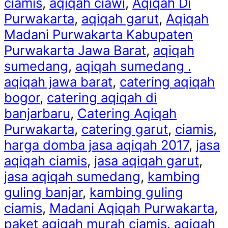
ciamis
,
aqiqah ciawi
,
Aqiqah Di
Purwakarta
,
aqiqah garut
,
Aqiqah
Madani Purwakarta Kabupaten
Purwakarta Jawa Barat
,
aqiqah
sumedang
,
aqiqah sumedang .
aqiqah jawa barat
,
catering aqiqah
bogor
,
catering aqiqah di
banjarbaru
,
Catering Aqiqah
Purwakarta
,
catering garut
,
ciamis
,
harga domba jasa aqiqah 2017
,
jasa
aqiqah ciamis
,
jasa aqiqah garut
,
jasa aqiqah sumedang
,
kambing
guling banjar
,
kambing guling
ciamis
,
Madani Aqiqah Purwakarta
,
paket aqiqah murah ciamis. aqiqah