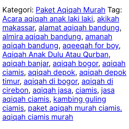
Kategori:
Paket Aqiqah Murah
Tag:
Acara aqiqah anak laki laki
,
akikah
makassar
,
alamat aqiqah bandung
,
almira aqiqah bandung
,
amanah
aqiqah bandung
,
aqeeqah for boy
,
Aqiqah Anak Dulu Atau Qurban
,
aqiqah banjar
,
aqiqah bogor
,
aqiqah
ciamis
,
aqiqah depok
,
aqiqah depok
timur
,
aqiqah di bogor
,
aqiqah di
cirebon
,
aqiqah jasa
,
ciamis
,
jasa
aqiqah ciamis
,
kambing guling
ciamis
,
paket aqiqah murah ciamis.
aqiqah ciamis murah