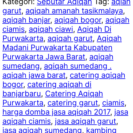
Kategori:
Seputar Aqiqah
Tag:
aqiah
garut
,
aqiqah amanah tasikmalaya
,
aqiqah banjar
,
aqiqah bogor
,
aqiqah
ciamis
,
aqiqah ciawi
,
Aqiqah Di
Purwakarta
,
aqiqah garut
,
Aqiqah
Madani Purwakarta Kabupaten
Purwakarta Jawa Barat
,
aqiqah
sumedang
,
aqiqah sumedang .
aqiqah jawa barat
,
catering aqiqah
bogor
,
catering aqiqah di
banjarbaru
,
Catering Aqiqah
Purwakarta
,
catering garut
,
ciamis
,
harga domba jasa aqiqah 2017
,
jasa
aqiqah ciamis
,
jasa aqiqah garut
,
jasa aqiqah sumedang
,
kambing