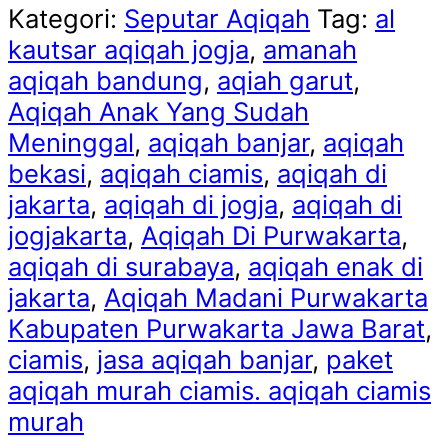
Kategori:
Seputar Aqiqah
Tag:
al
kautsar aqiqah jogja
,
amanah
aqiqah bandung
,
aqiah garut
,
Aqiqah Anak Yang Sudah
Meninggal
,
aqiqah banjar
,
aqiqah
bekasi
,
aqiqah ciamis
,
aqiqah di
jakarta
,
aqiqah di jogja
,
aqiqah di
jogjakarta
,
Aqiqah Di Purwakarta
,
aqiqah di surabaya
,
aqiqah enak di
jakarta
,
Aqiqah Madani Purwakarta
Kabupaten Purwakarta Jawa Barat
,
ciamis
,
jasa aqiqah banjar
,
paket
aqiqah murah ciamis. aqiqah ciamis
murah