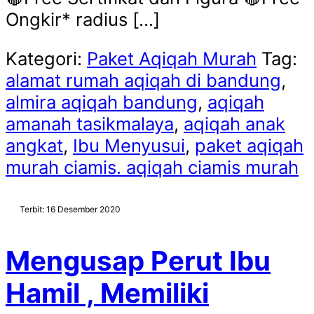
Ongkir* radius […]
Kategori:
Paket Aqiqah Murah
Tag:
alamat rumah aqiqah di bandung
,
almira aqiqah bandung
,
aqiqah
amanah tasikmalaya
,
aqiqah anak
angkat
,
Ibu Menyusui
,
paket aqiqah
murah ciamis. aqiqah ciamis murah
Terbit: 16 Desember 2020
Mengusap Perut Ibu
Hamil , Memiliki