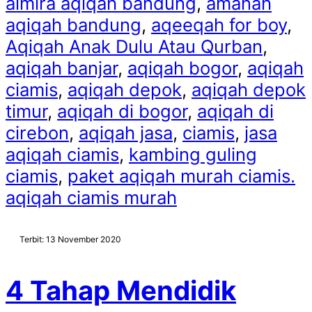
almira aqiqah bandung
,
amanah
aqiqah bandung
,
aqeeqah for boy
,
Aqiqah Anak Dulu Atau Qurban
,
aqiqah banjar
,
aqiqah bogor
,
aqiqah
ciamis
,
aqiqah depok
,
aqiqah depok
timur
,
aqiqah di bogor
,
aqiqah di
cirebon
,
aqiqah jasa
,
ciamis
,
jasa
aqiqah ciamis
,
kambing guling
ciamis
,
paket aqiqah murah ciamis.
aqiqah ciamis murah
Terbit: 13 November 2020
4 Tahap Mendidik