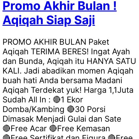
Promo Akhir Bulan !
Aqiqah Siap Saji
PROMO AKHIR BULAN Paket
Aqiqah TERIMA BERES! Ingat Ayah
dan Bunda, Aqiqah itu HANYA SATU
KALI. Jadi abadikan momen Aqiqah
buah hati Anda bersama Madani
Aqiqah Terdekat yuk! Harga 1,1Juta
Sudah All In : 🔴1 Ekor
Domba/Kambing 🔴30 Porsi
Dimasak Menjadi Gulai dan Sate
🔴Free Acar 🔴Free Kemasan
🔴Free Sertifikat dan Figura 🔴Free