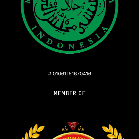
# 01061161670416
MEMBER OF