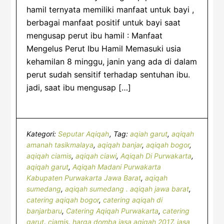
hamil ternyata memiliki manfaat untuk bayi ,
berbagai manfaat positif untuk bayi saat
mengusap perut ibu hamil : Manfaat
Mengelus Perut Ibu Hamil Memasuki usia
kehamilan 8 minggu, janin yang ada di dalam
perut sudah sensitif terhadap sentuhan ibu.
jadi, saat ibu mengusap […]
Kategori:
Seputar Aqiqah
Tag:
aqiah garut
,
aqiqah
amanah tasikmalaya
,
aqiqah banjar
,
aqiqah bogor
,
aqiqah ciamis
,
aqiqah ciawi
,
Aqiqah Di Purwakarta
,
aqiqah garut
,
Aqiqah Madani Purwakarta
Kabupaten Purwakarta Jawa Barat
,
aqiqah
sumedang
,
aqiqah sumedang . aqiqah jawa barat
,
catering aqiqah bogor
,
catering aqiqah di
banjarbaru
,
Catering Aqiqah Purwakarta
,
catering
garut
,
ciamis
,
harga domba jasa aqiqah 2017
,
jasa