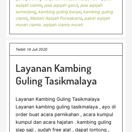
aqiqah ciamis
,
jasa aqiqah garut
,
jasa aqiqah
sumedang
,
kambing guling banjar
,
kambing guling
ciamis
,
Madani Aqiqah Purwakarta
,
paket aqiqah
murah ciamis. aqiqah ciamis murah
Terbit: 14 Juli 2020
Layanan Kambing
Guling Tasikmalaya
Layanan Kambing Guling Tasikmalaya
Layanan kambing guling tasikmalaya , ayo di
order buat acara pernikahan , acara kumpul
kumpul dan acara hajatan . kambing guling
siap saji , sudah free alat , dapat lontong ,