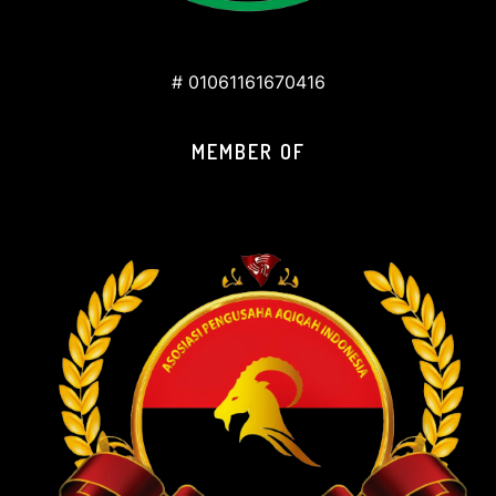
# 01061161670416
MEMBER OF