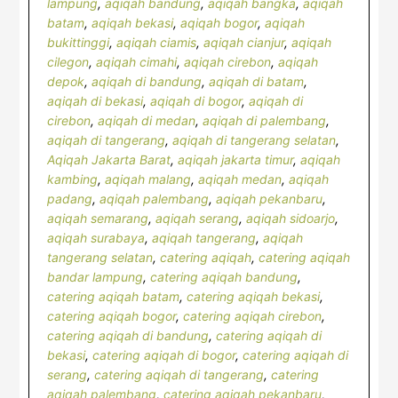
lampung
,
aqiqah bandung
,
aqiqah bangka
,
aqiqah
batam
,
aqiqah bekasi
,
aqiqah bogor
,
aqiqah
bukittinggi
,
aqiqah ciamis
,
aqiqah cianjur
,
aqiqah
cilegon
,
aqiqah cimahi
,
aqiqah cirebon
,
aqiqah
depok
,
aqiqah di bandung
,
aqiqah di batam
,
aqiqah di bekasi
,
aqiqah di bogor
,
aqiqah di
cirebon
,
aqiqah di medan
,
aqiqah di palembang
,
aqiqah di tangerang
,
aqiqah di tangerang selatan
,
Aqiqah Jakarta Barat
,
aqiqah jakarta timur
,
aqiqah
kambing
,
aqiqah malang
,
aqiqah medan
,
aqiqah
padang
,
aqiqah palembang
,
aqiqah pekanbaru
,
aqiqah semarang
,
aqiqah serang
,
aqiqah sidoarjo
,
aqiqah surabaya
,
aqiqah tangerang
,
aqiqah
tangerang selatan
,
catering aqiqah
,
catering aqiqah
bandar lampung
,
catering aqiqah bandung
,
catering aqiqah batam
,
catering aqiqah bekasi
,
catering aqiqah bogor
,
catering aqiqah cirebon
,
catering aqiqah di bandung
,
catering aqiqah di
bekasi
,
catering aqiqah di bogor
,
catering aqiqah di
serang
,
catering aqiqah di tangerang
,
catering
aqiqah palembang
,
catering aqiqah pekanbaru
,