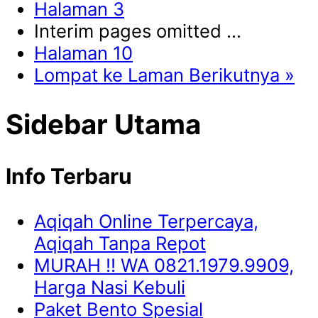
Halaman
3
Interim pages omitted
…
Halaman
10
Lompat ke
Laman Berikutnya »
Sidebar Utama
Info Terbaru
Aqiqah Online Terpercaya,
Aqiqah Tanpa Repot
MURAH !! WA 0821.1979.9909,
Harga Nasi Kebuli
Paket Bento Spesial