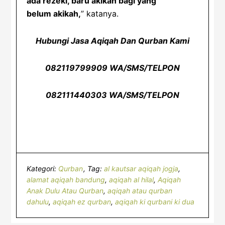
ada rezeki, baru akikah bagi yang
belum akikah,
” katanya.
Hubungi Jasa Aqiqah Dan Qurban Kami
082119799909 WA/SMS/TELPON
082111440303 WA/SMS/TELPON
Kategori:
Qurban
Tag:
al kautsar aqiqah jogja
,
alamat aqiqah bandung
,
aqiqah al hilal
,
Aqiqah
Anak Dulu Atau Qurban
,
aqiqah atau qurban
dahulu
,
aqiqah ez qurban
,
aqiqah ki qurbani ki dua