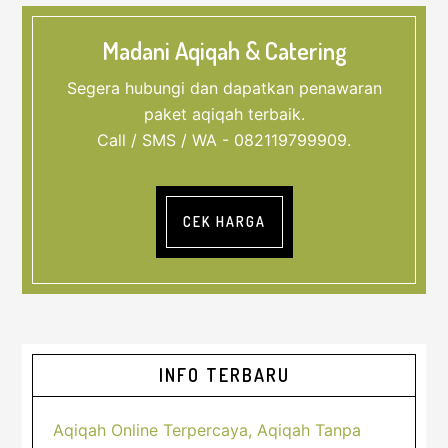
Madani Aqiqah & Catering
Segera hubungi dan dapatkan penawaran
paket aqiqah terbaik.
Call / SMS / WA - 082119799909.
CEK HARGA
Sidebar
INFO TERBARU
Utama
Aqiqah Online Terpercaya, Aqiqah Tanpa