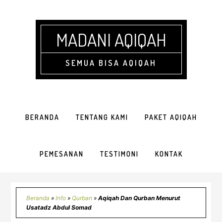
Skip
Skip
Skip
Skip
to
to
to
to
primary
main
primary
footer
MADANI AQIQAH
navigation
content
sidebar
SEMUA BISA AQIQAH
BERANDA
TENTANG KAMI
PAKET AQIQAH
PEMESANAN
TESTIMONI
KONTAK
Beranda
»
Info
»
Qurban
»
Aqiqah Dan Qurban Menurut
Usatadz Abdul Somad