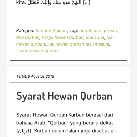
kita. اَللَّهُمَّ هَذِهِ مِنْكَ وَإِلَيْكَ فَتَقَبَّلْ […]
Kategori:
Seputar Aqiqah
Tag:
aqqah dan qurban
,
doa qurban
,
harga hewan qurban
,
idul adha
,
jual
hewan qurban
,
jual hewan qurban tasikmalaya
,
syarat hewan qurban
Terbit: 9 Agustus 2018
Syarat Hewan Qurban
Syarat Hewan Qurban Kurban berasal dari
bahasa Arab, “Qurban” yang berarti dekat
(قربان). Kurban dalam Islam juga disebut al-