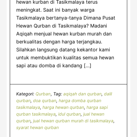
hewan kurban di Tasikmalaya terus
meningkat. Saat ini banyak warga
Tasikmalaya bertanya-tanya Dimana Pusat
Hewan Qurban di Tasikmalaya? Madani
Aqiqah menjual hewan kurban murah dan
berkualitas dengan harga terjangkau.
Silahkan langsung datang kekantor kami
untuk membuktikan kualitas semua hewan
sapi atau domba di kandang […]
Kategori:
Qurban
Tag:
aqiqah dan qurban
,
dalil
qurban
,
doa qurban
,
harga domba qurban
tasikmalaya
,
harga hewan qurban
,
harga sapi
qurban tasikmalaya
,
idul qurban
,
jual hewan
qurban
,
jual hewan qurban murah di tasikmalaya
,
syarat hewan qurban