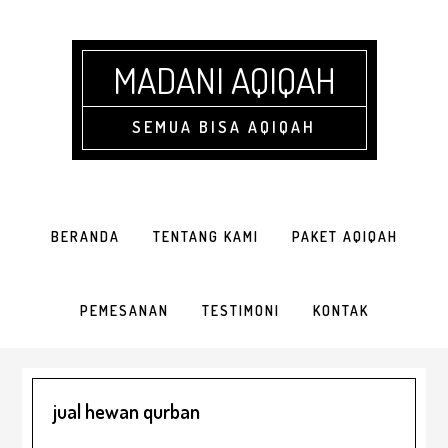
Skip
Skip
Skip
Skip
to
to
to
to
primary
main
primary
footer
MADANI AQIQAH
navigation
content
sidebar
SEMUA BISA AQIQAH
BERANDA
TENTANG KAMI
PAKET AQIQAH
PEMESANAN
TESTIMONI
KONTAK
jual hewan qurban