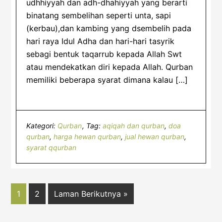
udhhiyyah dan adh-dhahiyyah yang berarti
binatang sembelihan seperti unta, sapi
(kerbau),dan kambing yang dsembelih pada
hari raya Idul Adha dan hari-hari tasyrik
sebagi bentuk taqarrub kepada Allah Swt
atau mendekatkan diri kepada Allah. Qurban
memiliki beberapa syarat dimana kalau […]
Kategori:
Qurban
Tag:
aqiqah dan qurban
,
doa
qurban
,
harga hewan qurban
,
jual hewan qurban
,
syarat qqurban
Halaman
Halaman
Lompat
1
2
Laman Berikutnya »
ke