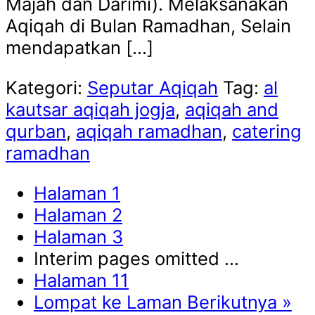
Majah dan Darimi). Melaksanakan
Aqiqah di Bulan Ramadhan, Selain
mendapatkan […]
Kategori:
Seputar Aqiqah
Tag:
al
kautsar aqiqah jogja
,
aqiqah and
qurban
,
aqiqah ramadhan
,
catering
ramadhan
Halaman
1
Halaman
2
Halaman
3
Interim pages omitted
…
Halaman
11
Lompat ke
Laman Berikutnya »