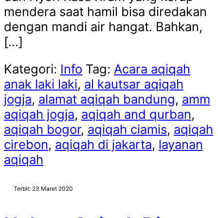
mendera saat hamil bisa diredakan
dengan mandi air hangat. Bahkan,
[…]
Kategori:
Info
Tag:
Acara aqiqah
anak laki laki
,
al kautsar aqiqah
jogja
,
alamat aqiqah bandung
,
amm
aqiqah jogja
,
aqiqah and qurban
,
aqiqah bogor
,
aqiqah ciamis
,
aqiqah
cirebon
,
aqiqah di jakarta
,
layanan
aqiqah
Terbit: 23 Maret 2020