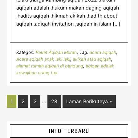
aqiqah adalah ,hukum makan daging aqiqah
,hadits aqiqah ,hikmah akikah ,hadith about
aqiqah ,aqiqah invitation ,aqiqah in islam […]
Kategori:
Paket Aqiqah Murah
Tag:
acara aqiqah
,
Acara aqiqah anak laki laki
,
akikah atau aqiqah
,
alamat rumah aqiqah di bandung
,
aqiqah adalah
kewajiban orang tua
Interim
Halaman
Halaman
Halaman
Halaman
Lompat
1
2
3
…
28
Laman Berikutnya »
pages
ke
omitted
Sidebar
INFO TERBARU
Utama