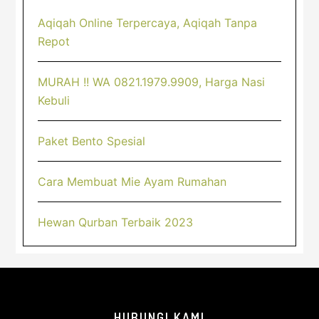
Aqiqah Online Terpercaya, Aqiqah Tanpa
Repot
MURAH !! WA 0821.1979.9909, Harga Nasi
Kebuli
Paket Bento Spesial
Cara Membuat Mie Ayam Rumahan
Hewan Qurban Terbaik 2023
Footer
HUBUNGI KAMI