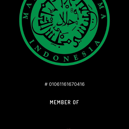
# 01061161670416
MEMBER OF