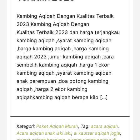
Kambing Aqiqah Dengan Kualitas Terbaik
2023 Kambing Aqiqah Dengan
Kualitas Terbaik 2023 dan harga terjangkau
kambing aqiqah ,syarat kambing aqiqah
,harga kambing aqiqah ,harga kambing
aqiqah 2023 ,umur kambing aqiqah ,cara
sembelih kambing aqiqah ,harga 1 ekor
kambing aqiqah ,syarat kambing aqiqah
anak perempuan ,doa potong kambing
aqiqah ,harga 2 ekor kambing
aqiqahkambing aqiqah berapa kilo […]
Kategori:
Paket Aqiqah Murah
Tag:
acara aqiqah
,
Acara aqiqah anak laki laki
,
al kautsar aqiqah jogja
,
alamat aqiqah bandung
,
alamat rumah aqiqah di