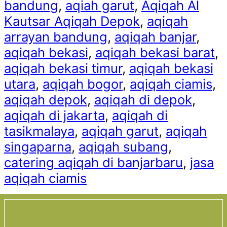
bandung
,
aqiah garut
,
Aqiqah Al
Kautsar Aqiqah Depok
,
aqiqah
arrayan bandung
,
aqiqah banjar
,
aqiqah bekasi
,
aqiqah bekasi barat
,
aqiqah bekasi timur
,
aqiqah bekasi
utara
,
aqiqah bogor
,
aqiqah ciamis
,
aqiqah depok
,
aqiqah di depok
,
aqiqah di jakarta
,
aqiqah di
tasikmalaya
,
aqiqah garut
,
aqiqah
singaparna
,
aqiqah subang
,
catering aqiqah di banjarbaru
,
jasa
aqiqah ciamis