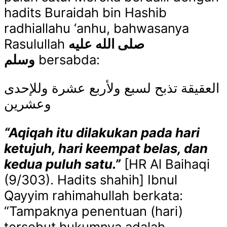
hadits Buraidah bin Hashib
radhiallahu ‘anhu, bahwasanya
Rasulullah
صلى الله عليه
وسلم
bersabda:
العقيقة تذبح لسبع ولأربع عشرة وللإحدى
وعشرين
“Aqiqah itu dilakukan pada hari
ketujuh, hari keempat belas, dan
kedua puluh satu.”
[HR Al Baihaqi
(9/303). Hadits shahih] Ibnul
Qayyim rahimahullah berkata:
“Tampaknya penentuan (hari)
tersebut hukumnya adalah