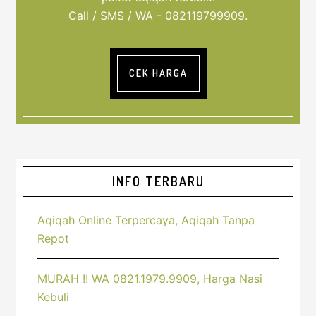
Call / SMS / WA - 082119799909.
CEK HARGA
Sidebar
INFO TERBARU
Utama
Aqiqah Online Terpercaya, Aqiqah Tanpa
Repot
MURAH !! WA 0821.1979.9909, Harga Nasi
Kebuli