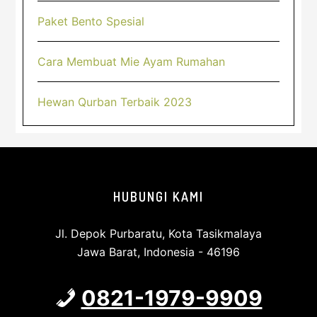
Paket Bento Spesial
Cara Membuat Mie Ayam Rumahan
Hewan Qurban Terbaik 2023
Footer
HUBUNGI KAMI
Jl. Depok Purbaratu, Kota Tasikmalaya
Jawa Barat, Indonesia - 46196
0821-1979-9909