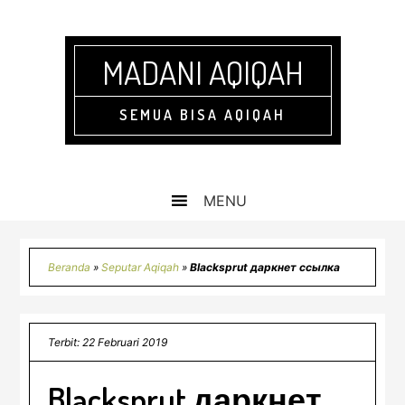
Skip
Skip
Skip
Skip
to
to
to
to
primary
main
primary
footer
MADANI AQIQAH
navigation
content
sidebar
SEMUA BISA AQIQAH
Beranda
»
Seputar Aqiqah
»
Blacksprut даркнет ссылка
Terbit: 22 Februari 2019
Blacksprut даркнет