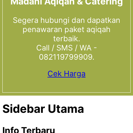
Madani Aqiqah & Catering
Segera hubungi dan dapatkan
penawaran paket aqiqah
terbaik.
Call / SMS / WA -
082119799909.
Cek Harga
Sidebar Utama
Info Terbaru