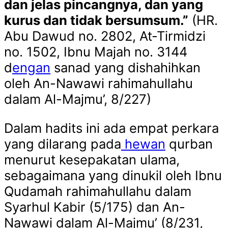
dan jelas pincangnya, dan yang
kurus dan tidak bersumsum.”
(HR.
Abu Dawud no. 2802, At-Tirmidzi
no. 1502, Ibnu Majah no. 3144
d
engan
sanad yang dishahihkan
oleh An-Nawawi rahimahullahu
dalam Al-Majmu’, 8/227)
Dalam hadits ini ada empat perkara
yang dilarang pada
hewan
qurban
menurut kesepakatan ulama,
sebagaimana yang dinukil oleh Ibnu
Qudamah rahimahullahu dalam
Syarhul Kabir (5/175) dan An-
Nawawi dalam Al-Majmu’ (8/231,