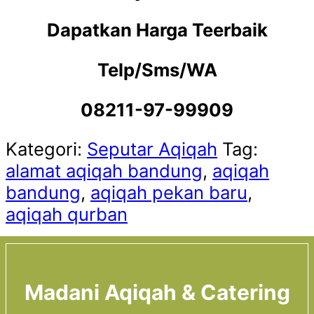
Dapatkan Harga Teerbaik
Telp/Sms/WA
08211-97-99909
Kategori:
Seputar Aqiqah
Tag:
alamat aqiqah bandung
,
aqiqah
bandung
,
aqiqah pekan baru
,
aqiqah qurban
Madani Aqiqah & Catering