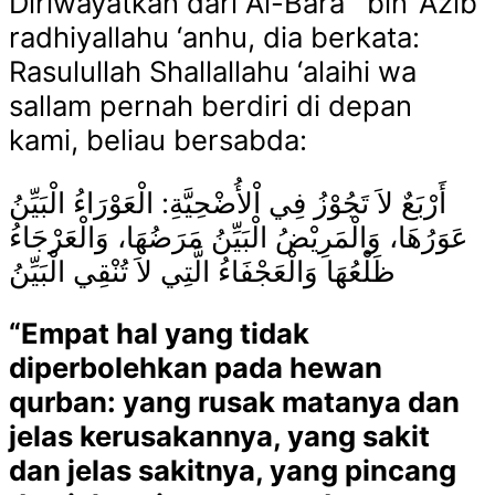
Diriwayatkan dari Al-Bara` bin ‘Azib
radhiyallahu ‘anhu, dia berkata:
Rasulullah Shallallahu ‘alaihi wa
sallam pernah berdiri di depan
kami, beliau bersabda:
أَرْبَعٌ لاَ تَجُوْزُ فِي اْلأُضْحِيَّةِ: الْعَوْرَاءُ الْبَيِّنُ
عَوَرُهَا، وَالْمَرِيْضُ الْبَيِّنُ مَرَضُهَا، وَالْعَرْجَاءُ
ظَلْعُهَا وَالْعَجْفَاءُ الَّتِي لاَ تُنْقِي
الْبَيِّنُ
“Empat hal yang tidak
diperbolehkan pada hewan
qurban: yang rusak matanya dan
jelas kerusakannya, yang sakit
dan jelas sakitnya, yang pincang