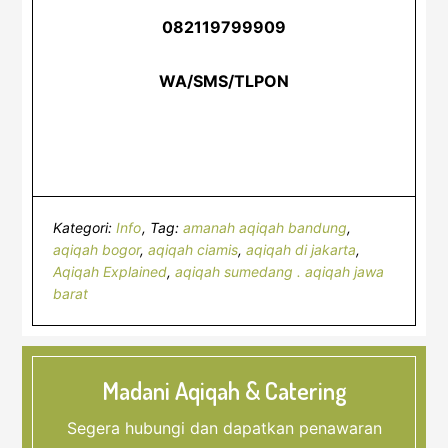
082119799909
WA/SMS/TLPON
Kategori:
Info
Tag:
amanah aqiqah bandung
,
aqiqah bogor
,
aqiqah ciamis
,
aqiqah di jakarta
,
Aqiqah Explained
,
aqiqah sumedang . aqiqah jawa
barat
Madani Aqiqah & Catering
Segera hubungi dan dapatkan penawaran