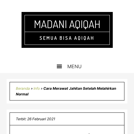
Skip
Skip
Skip
Skip
to
to
to
to
primary
main
primary
footer
MADANI AQIQAH
navigation
content
sidebar
SEMUA BISA AQIQAH
Beranda
»
Info
»
Cara Merawat Jahitan Setelah Melahirkan
Normal
Terbit: 26 Februari 2021