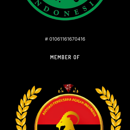
# 01061161670416
MEMBER OF