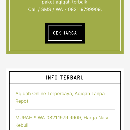
paket aqiqah terbaik.
Call / SMS / WA - 082119799909.
CEK HARGA
Sidebar
INFO TERBARU
Utama
Aqiqah Online Terpercaya, Aqiqah Tanpa
Repot
MURAH !! WA 0821.1979.9909, Harga Nasi
Kebuli