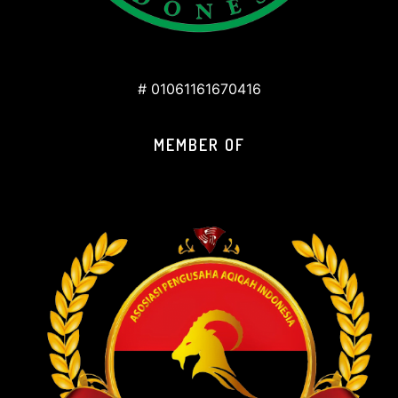
# 01061161670416
MEMBER OF