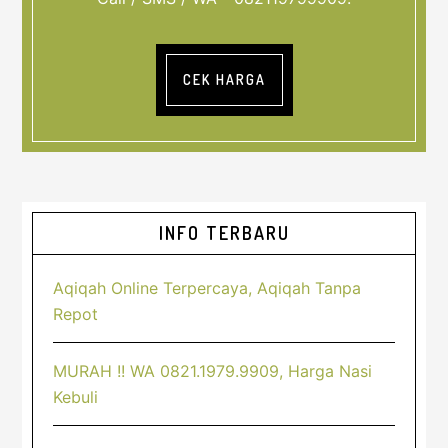
CEK HARGA
Sidebar
INFO TERBARU
Utama
Aqiqah Online Terpercaya, Aqiqah Tanpa
Repot
MURAH !! WA 0821.1979.9909, Harga Nasi
Kebuli