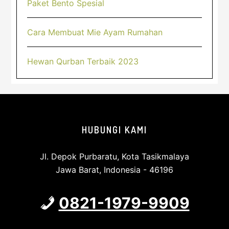
Paket Bento Spesial
Cara Membuat Mie Ayam Rumahan
Hewan Qurban Terbaik 2023
Footer
HUBUNGI KAMI
Jl. Depok Purbaratu, Kota Tasikmalaya
Jawa Barat, Indonesia - 46196
0821-1979-9909