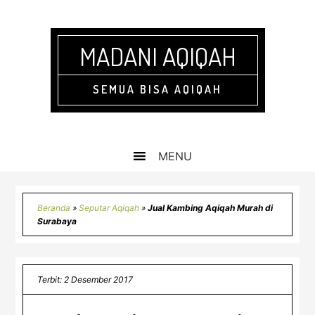
Skip
Skip
Skip
Skip
to
to
to
to
primary
main
primary
footer
MADANI AQIQAH
navigation
content
sidebar
SEMUA BISA AQIQAH
Beranda
»
Seputar Aqiqah
»
Jual Kambing Aqiqah Murah di
Surabaya
Terbit: 2 Desember 2017