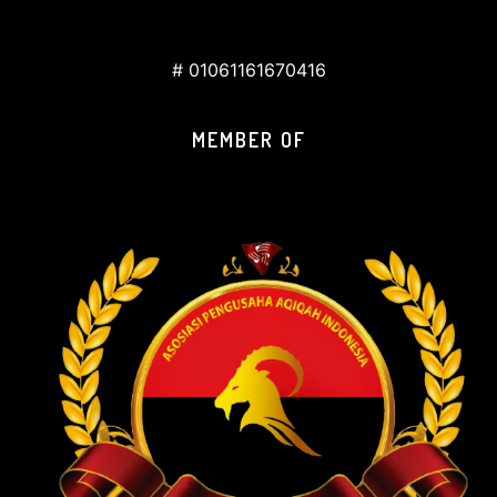
# 01061161670416
MEMBER OF