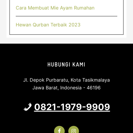
Cara Membuat Mie Ayam Rumahan
Hewan Qurban Terbaik 2023
Footer
HUBUNGI KAMI
Jl. Depok Purbaratu, Kota Tasikmalaya
Jawa Barat, Indonesia - 46196
0821-1979-9909