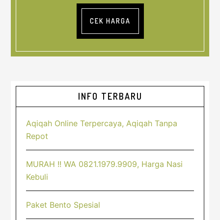
CEK HARGA
Sidebar
INFO TERBARU
Utama
Aqiqah Online Terpercaya, Aqiqah Tanpa
Repot
MURAH !! WA 0821.1979.9909, Harga Nasi
Kebuli
Paket Bento Spesial