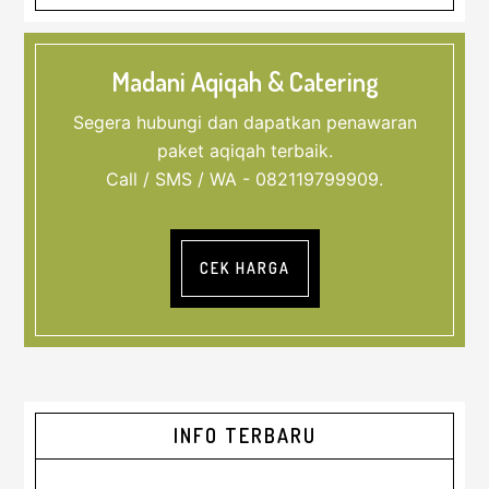
Madani Aqiqah & Catering
Segera hubungi dan dapatkan penawaran
paket aqiqah terbaik.
Call / SMS / WA - 082119799909.
CEK HARGA
Sidebar
INFO TERBARU
Utama