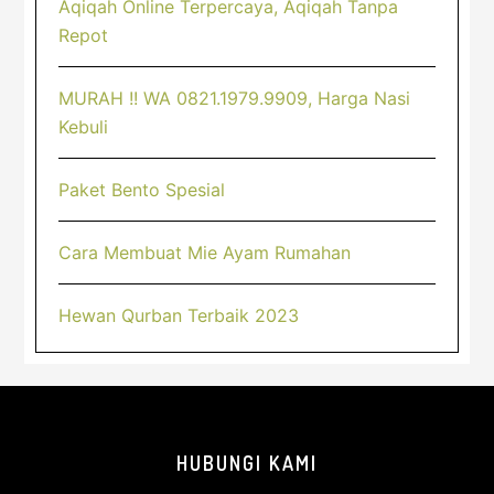
Aqiqah Online Terpercaya, Aqiqah Tanpa
Repot
MURAH !! WA 0821.1979.9909, Harga Nasi
Kebuli
Paket Bento Spesial
Cara Membuat Mie Ayam Rumahan
Hewan Qurban Terbaik 2023
Footer
HUBUNGI KAMI