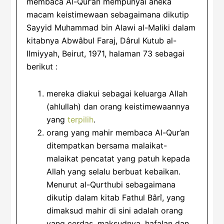
membaca Al-Qur’an mempunyai aneka
macam keistimewaan sebagaimana dikutip
Sayyid Muhammad bin Alawi al-Maliki dalam
kitabnya Abwâbul Faraj, Dârul Kutub al-
Ilmiyyah, Beirut, 1971, halaman 73 sebagai
berikut :
mereka diakui sebagai keluarga Allah
(ahlullah) dan orang keistimewaannya
yang
terpilih
.
orang yang mahir membaca Al-Qur’an
ditempatkan bersama malaikat-
malaikat pencatat yang patuh kepada
Allah yang selalu berbuat kebaikan.
Menurut al-Qurthubi sebagaimana
dikutip dalam kitab Fathul Bârî, yang
dimaksud mahir di sini adalah orang
yang cerdas, maksudnya, hafalan dan