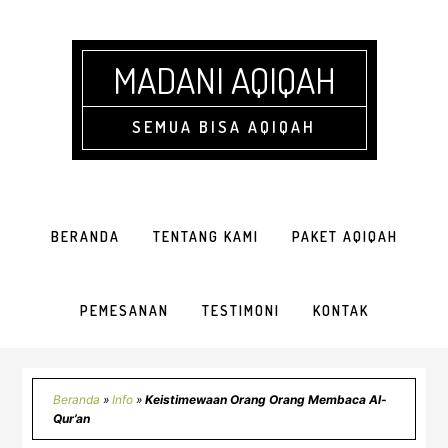
Skip
Skip
Skip
Skip
to
to
to
to
primary
main
primary
footer
MADANI AQIQAH
navigation
content
sidebar
SEMUA BISA AQIQAH
BERANDA
TENTANG KAMI
PAKET AQIQAH
PEMESANAN
TESTIMONI
KONTAK
Beranda
»
Info
»
Keistimewaan Orang Orang Membaca Al-
Qur’an