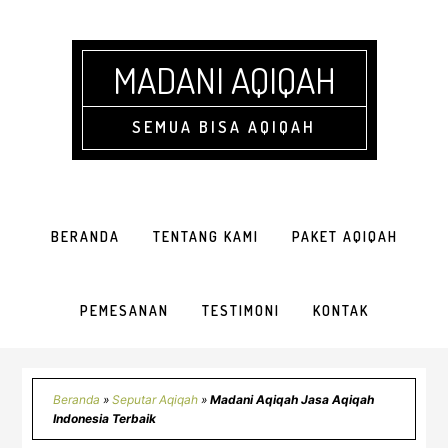
Skip
Skip
Skip
Skip
to
to
to
to
primary
main
primary
footer
MADANI AQIQAH
navigation
content
sidebar
SEMUA BISA AQIQAH
BERANDA
TENTANG KAMI
PAKET AQIQAH
PEMESANAN
TESTIMONI
KONTAK
Beranda
»
Seputar Aqiqah
»
Madani Aqiqah Jasa Aqiqah
Indonesia Terbaik