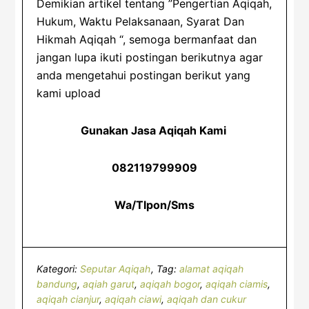
Demikian artikel tentang ”Pengertian Aqiqah,
Hukum, Waktu Pelaksanaan, Syarat Dan
Hikmah Aqiqah “, semoga bermanfaat dan
jangan lupa ikuti postingan berikutnya agar
anda mengetahui postingan berikut yang
kami upload
Gunakan Jasa Aqiqah Kami
082119799909
Wa/Tlpon/Sms
Kategori:
Seputar Aqiqah
Tag:
alamat aqiqah
bandung
,
aqiah garut
,
aqiqah bogor
,
aqiqah ciamis
,
aqiqah cianjur
,
aqiqah ciawi
,
aqiqah dan cukur