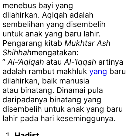
menebus bayi yang
dilahirkan. Aqiqah adalah
sembelihan yang disembelih
untuk anak yang baru lahir.
Pengarang kitab
Mukhtar Ash
Shihhah
mengatakan:
”
Al-‘Aqiqah
atau
Al-‘Iqqah
artinya
adalah rambut makhluk
yang
baru
dilahirkan, baik manusia
atau binatang. Dinamai pula
daripadanya binatang yang
disembelih untuk anak yang baru
lahir pada hari keseminggunya.
Hadist