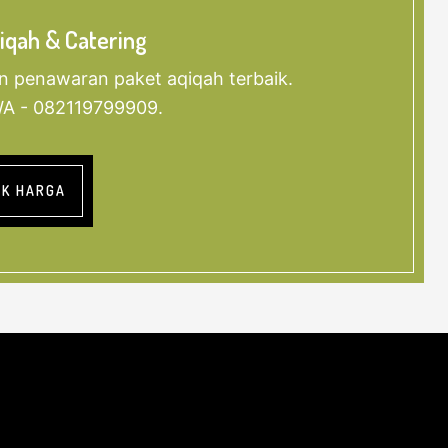
iqah & Catering
n penawaran paket aqiqah terbaik.
 WA - 082119799909.
EK HARGA