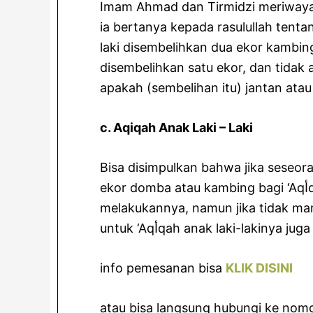
Imam Ahmad dan Tirmidzi meriwaya
ia bertanya kepada rasulullah tentan
laki disembelihkan dua ekor kambi
disembelihkan satu ekor, dan tida
apakah (sembelihan itu) jantan atau 
c. Aqiqah Anak Laki – Laki
Bisa disimpulkan bahwa jika sese
ekor domba atau kambing bagi ‘Aqأqah anak laki-lakinya, maka sebaiknya ia
melakukannya, namun jika tidak m
untuk ‘Aqأqah anak laki-lakin
info pemesanan bisa
KLIK DISINI
atau bisa langsung hubungi ke nomo