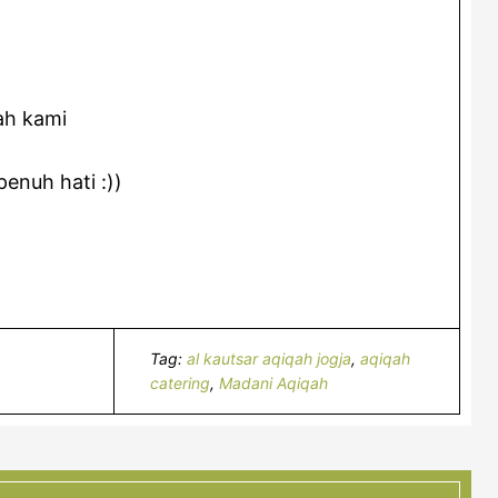
ah kami
enuh hati :))
Tag:
al kautsar aqiqah jogja
,
aqiqah
catering
,
Madani Aqiqah