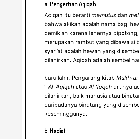
a. Pengertian Aqiqah
Aqiqah itu berarti
memutus
dan
mel
bahwa akikah adalah nama bagi he
demikian karena lehernya dipotong,
merupakan rambut yang dibawa si bay
syari’at adalah hewan yang disembe
dilahirkan. Aqiqah adalah sembelih
baru lahir. Pengarang kitab
Mukhtar
”
Al-‘Aqiqah
atau
Al-‘Iqqah
artinya a
dilahirkan, baik manusia atau binat
daripadanya binatang yang disembel
keseminggunya.
b. Hadist