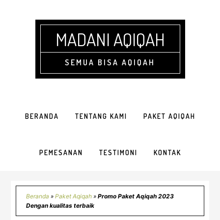
Skip
Skip
Skip
Skip
to
to
to
to
primary
main
primary
footer
MADANI AQIQAH
navigation
content
sidebar
SEMUA BISA AQIQAH
BERANDA
TENTANG KAMI
PAKET AQIQAH
PEMESANAN
TESTIMONI
KONTAK
Beranda
»
Paket Aqiqah
»
Promo Paket Aqiqah 2023
Dengan kualitas terbaik