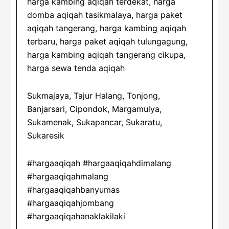
harga kambing aqiqah terdekat, harga
domba aqiqah tasikmalaya, harga paket
aqiqah tangerang, harga kambing aqiqah
terbaru, harga paket aqiqah tulungagung,
harga kambing aqiqah tangerang cikupa,
harga sewa tenda aqiqah
Sukmajaya, Tajur Halang, Tonjong,
Banjarsari, Cipondok, Margamulya,
Sukamenak, Sukapancar, Sukaratu,
Sukaresik
#hargaaqiqah #hargaaqiqahdimalang
#hargaaqiqahmalang
#hargaaqiqahbanyumas
#hargaaqiqahjombang
#hargaaqiqahanaklakilaki