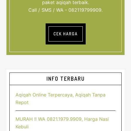
paket aqiqah terbaik.
Call / SMS / WA - 082119799909.
CEK HARGA
Sidebar
INFO TERBARU
Utama
Aqiqah Online Terpercaya, Aqiqah Tanpa
Repot
MURAH !! WA 0821.1979.9909, Harga Nasi
Kebuli