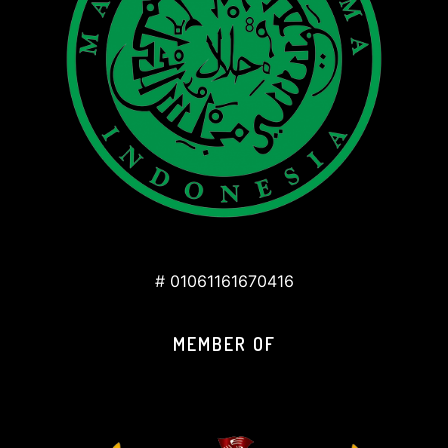
# 01061161670416
MEMBER OF