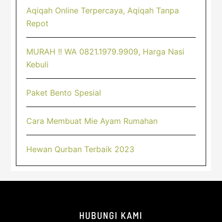
Aqiqah Online Terpercaya, Aqiqah Tanpa
Repot
MURAH !! WA 0821.1979.9909, Harga Nasi
Kebuli
Paket Bento Spesial
Cara Membuat Mie Ayam Rumahan
Hewan Qurban Terbaik 2023
Footer
HUBUNGI KAMI