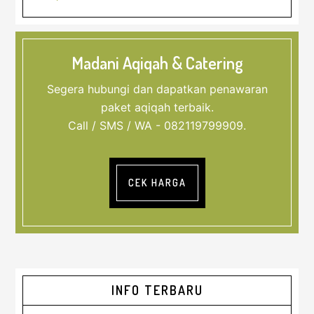
Madani Aqiqah & Catering
Segera hubungi dan dapatkan penawaran
paket aqiqah terbaik.
Call / SMS / WA - 082119799909.
CEK HARGA
Sidebar
INFO TERBARU
Utama