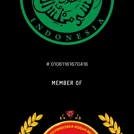
# 01061161670416
MEMBER OF