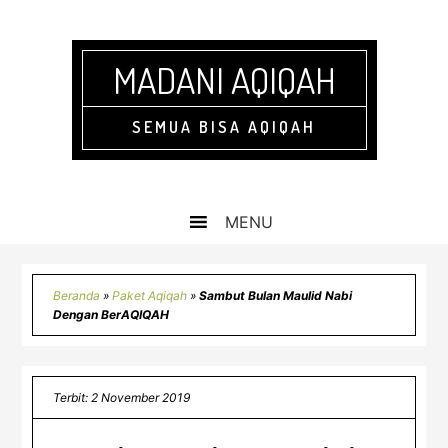
Skip
Skip
Skip
Skip
to
to
to
to
primary
main
primary
footer
MADANI AQIQAH
navigation
content
sidebar
SEMUA BISA AQIQAH
Beranda
»
Paket Aqiqah
»
Sambut Bulan Maulid Nabi
Dengan BerAQIQAH
Terbit: 2 November 2019