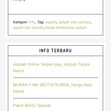
Kategori:
Info
Tag:
aqiqah
,
aqiqah atau qurban
,
aqqah dan qurban
,
harga domba jasa aqiqah
Sidebar
INFO TERBARU
Utama
Aqiqah Online Terpercaya, Aqiqah Tanpa
Repot
MURAH !! WA 0821.1979.9909, Harga Nasi
Kebuli
Paket Bento Spesial