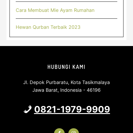
Cara Membuat Mie Ayam Rumahan
Hewan Qurban Terbaik 2023
Footer
HUBUNGI KAMI
Jl. Depok Purbaratu, Kota Tasikmalaya
Jawa Barat, Indonesia - 46196
0821-1979-9909