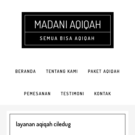
Skip
Skip
Skip
Skip
to
to
to
to
primary
main
primary
footer
MADANI AQIQAH
navigation
content
sidebar
SEMUA BISA AQIQAH
BERANDA
TENTANG KAMI
PAKET AQIQAH
PEMESANAN
TESTIMONI
KONTAK
layanan aqiqah ciledug