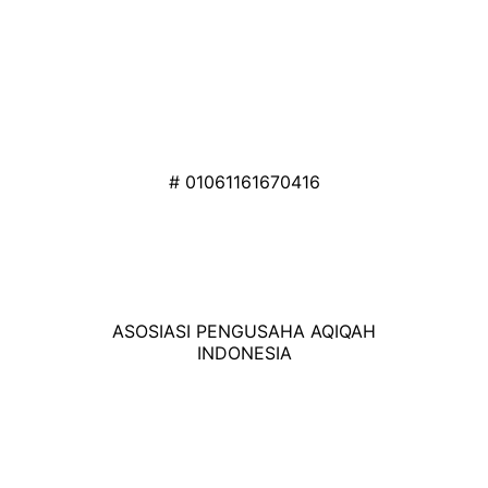
# 01061161670416
ASOSIASI PENGUSAHA AQIQAH
INDONESIA