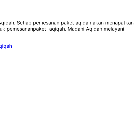
 Aqiqah. Setiap pemesanan paket aqiqah akan menapatkan
untuk pemesananpaket aqiqah. Madani Aqiqah melayani
aqiqah