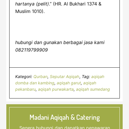
hartanya (pelit)
.” (HR. Al Bukhari 1374 &
Muslim 1010).
hubungi dan gunakan berbagai jasa kami
082119799909
Kategori:
Qurban
,
Seputar Aqiqah
Tag:
aqiqah
domba dan kambing
,
aqiqah garut
,
aqiqah
pekanbaru
,
aqiqah purwakarta
,
aqiqah sumedang
Madani Aqiqah & Catering
Segera hubungi dan dapatkan penawaran