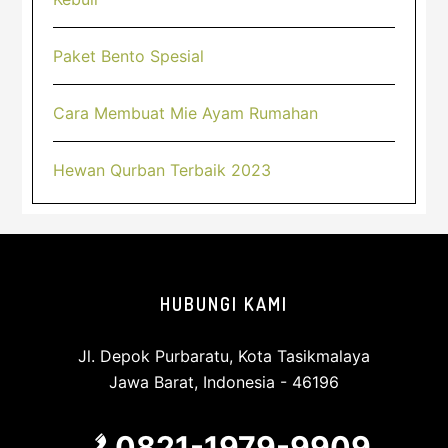
Paket Bento Spesial
Cara Membuat Mie Ayam Rumahan
Hewan Qurban Terbaik 2023
Footer
HUBUNGI KAMI
Jl. Depok Purbaratu, Kota Tasikmalaya
Jawa Barat, Indonesia - 46196
0821-1979-9909