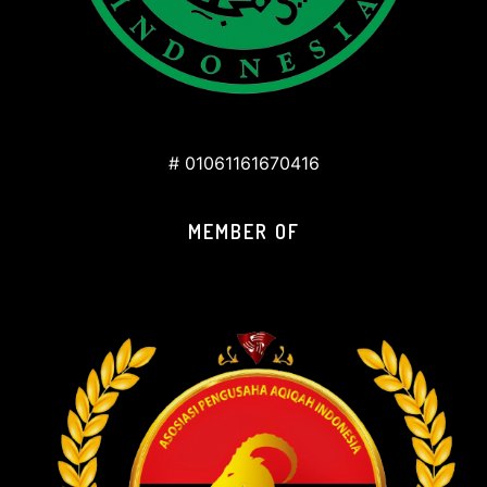
# 01061161670416
MEMBER OF