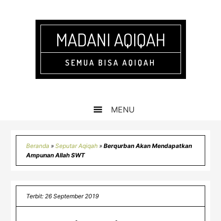
Skip
Skip
Skip
Skip
to
to
to
to
primary
main
primary
footer
MADANI AQIQAH
navigation
content
sidebar
SEMUA BISA AQIQAH
Beranda
»
Seputar Aqiqah
»
Berqurban Akan Mendapatkan
Ampunan Allah SWT
Terbit: 26 September 2019