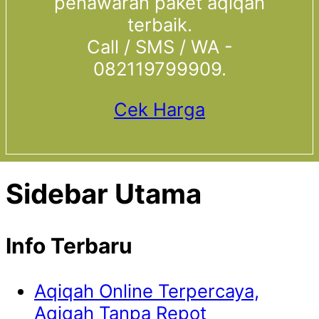
penawaran paket aqiqah
terbaik.
Call / SMS / WA -
082119799909.
Cek Harga
Sidebar Utama
Info Terbaru
Aqiqah Online Terpercaya,
Aqiqah Tanpa Repot