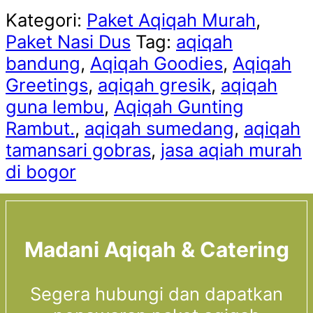
Kategori:
Paket Aqiqah Murah
,
Paket Nasi Dus
Tag:
aqiqah
bandung
,
Aqiqah Goodies
,
Aqiqah
Greetings
,
aqiqah gresik
,
aqiqah
guna lembu
,
Aqiqah Gunting
Rambut.
,
aqiqah sumedang
,
aqiqah
tamansari gobras
,
jasa aqiah murah
di bogor
Madani Aqiqah & Catering
Segera hubungi dan dapatkan