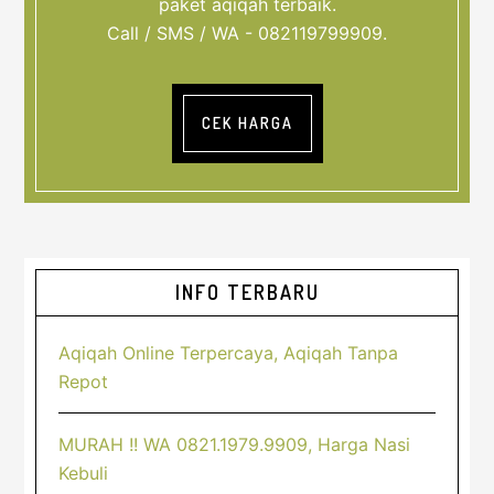
paket aqiqah terbaik.
Call / SMS / WA - 082119799909.
CEK HARGA
Sidebar
INFO TERBARU
Utama
Aqiqah Online Terpercaya, Aqiqah Tanpa
Repot
MURAH !! WA 0821.1979.9909, Harga Nasi
Kebuli