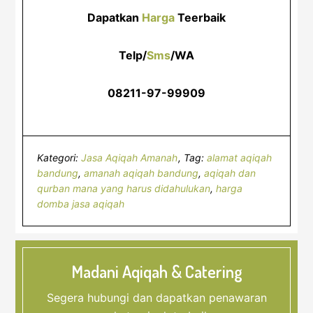
Dapatkan
Harga
Teerbaik
Telp/
Sms
/WA
08211-97-99909
Kategori:
Jasa Aqiqah Amanah
Tag:
alamat aqiqah
bandung
,
amanah aqiqah bandung
,
aqiqah dan
qurban mana yang harus didahulukan
,
harga
domba jasa aqiqah
Madani Aqiqah & Catering
Segera hubungi dan dapatkan penawaran