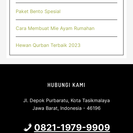
Paket Bento Spesial
Cara Membuat Mie Ayam Rumahan
Hewan Qurban Terbaik 2023
Footer
HUBUNGI KAMI
Jl. Depok Purbaratu, Kota Tasikmalaya
Jawa Barat, Indonesia - 46196
0821-1979-9909