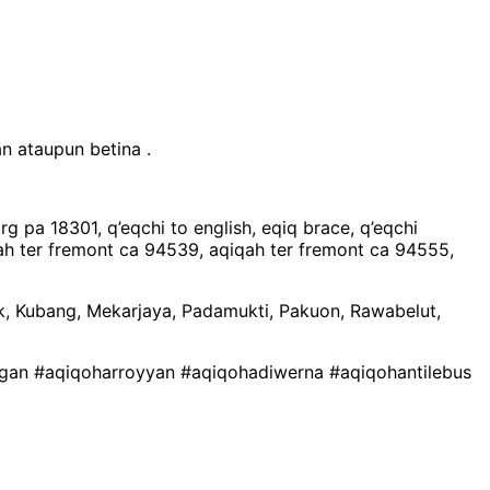
n ataupun betina .
rg pa 18301, q’eqchi to english, eqiq brace, q’eqchi
aqiqah ter fremont ca 94539, aqiqah ter fremont ca 94555,
k, Kubang, Mekarjaya, Padamukti, Pakuon, Rawabelut,
gan #aqiqoharroyyan #aqiqohadiwerna #aqiqohantilebus