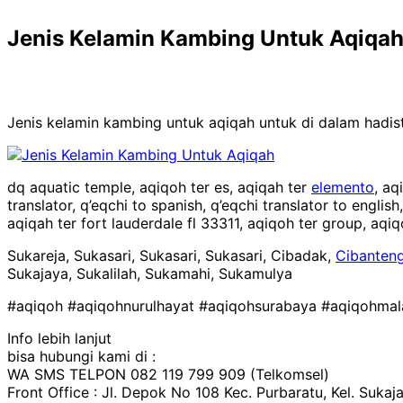
Jenis Kelamin Kambing Untuk Aqiqa
Jenis kelamin kambing untuk aqiqah untuk di dalam hadist 
dq aquatic temple, aqiqoh ter es, aqiqah ter
elemento
, aq
translator, q’eqchi to spanish, q’eqchi translator to engli
aqiqah ter fort lauderdale fl 33311, aqiqoh ter group, aqi
Sukareja, Sukasari, Sukasari, Sukasari, Cibadak,
Cibanten
Sukajaya, Sukalilah, Sukamahi, Sukamulya
#aqiqoh #aqiqohnurulhayat #aqiqohsurabaya #aqiqohmal
Info lebih lanjut
bisa hubungi kami di :
WA SMS TELPON 082 119 799 909 (Telkomsel)
Front Office : Jl. Depok No 108 Kec. Purbaratu, Kel. Sukaj