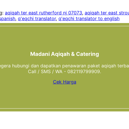
g:
aqiqah ter east rutherford nj 07073
,
aqiqah ter east str
spanish
,
q'eqchi translator
,
q'eqchi translator to english
Madani Aqiqah & Catering
gera hubungi dan dapatkan penawaran paket aqiqah terba
Call / SMS / WA - 082119799909.
Cek Harga