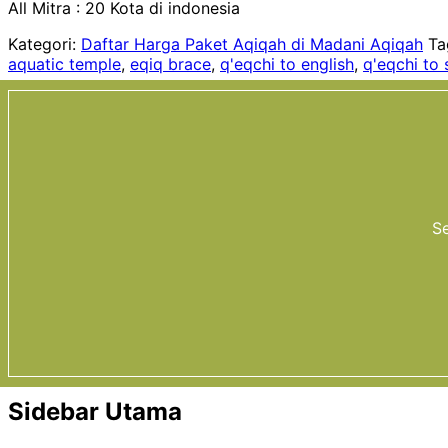
All Mitra : 20 Kota di indonesia
Kategori:
Daftar Harga Paket Aqiqah di Madani Aqiqah
Ta
aquatic temple
,
eqiq brace
,
q'eqchi to english
,
q'eqchi to 
Se
Sidebar Utama