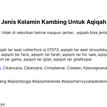
h
Jenis Kelamin Kambing Untuk Aqiqah
tidak di sebutkan betina maupun jantan , aqiqah bisa janta
iqah ter east rutherford nj 07073, aqiqah ter east stroudsbu
sh, aqiqoh ter farsi, aqiqoh ter farah, aqiqoh ter for sale, 
qoh ter game, aqiqoh ter ghat, aqiqoh ter ghatkopar
g
, Cikancana, Cikanyere, Cintadamai, Ciwalen, Kawungluwu
ang #aqiqohjogja #aqiqohananda #aqiqoharroyyanpekalon
aya