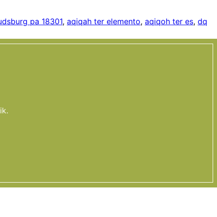
oudsburg pa 18301
,
aqiqah ter elemento
,
aqiqoh ter es
,
dq
ik.