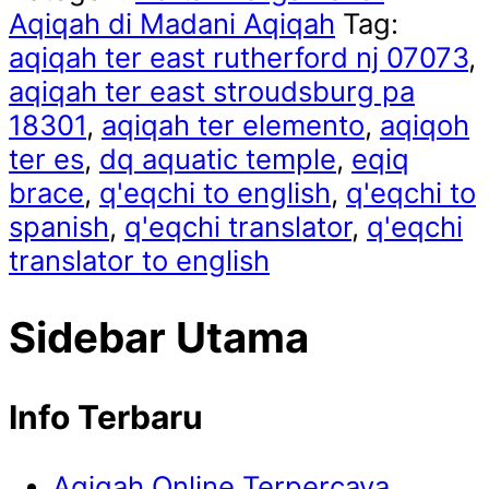
Aqiqah di Madani Aqiqah
Tag:
aqiqah ter east rutherford nj 07073
,
aqiqah ter east stroudsburg pa
18301
,
aqiqah ter elemento
,
aqiqoh
ter es
,
dq aquatic temple
,
eqiq
brace
,
q'eqchi to english
,
q'eqchi to
spanish
,
q'eqchi translator
,
q'eqchi
translator to english
Sidebar Utama
Info Terbaru
Aqiqah Online Terpercaya,