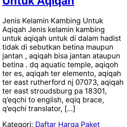
Untuk Aqiqah
Jenis Kelamin Kambing Untuk
Aqiqah Jenis kelamin kambing
untuk aqiqah untuk di dalam hadist
tidak di sebutkan betina maupun
jantan , aqiqah bisa jantan ataupun
betina . dq aquatic temple, aqiqoh
ter es, aqiqah ter elemento, aqiqah
ter east rutherford nj 07073, aqiqah
ter east stroudsburg pa 18301,
q’eqchi to english, eqiq brace,
q’eqchi translator, […]
Kategori:
Daftar Harga Paket