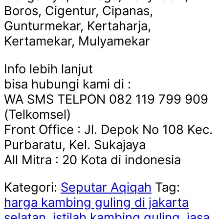
Boros, Cigentur, Cipanas,
Gunturmekar, Kertaharja,
Kertamekar, Mulyamekar
Info lebih lanjut
bisa hubungi kami di :
WA SMS TELPON 082 119 799 909
(Telkomsel)
Front Office : Jl. Depok No 108 Kec.
Purbaratu, Kel. Sukajaya
All Mitra : 20 Kota di indonesia
Kategori:
Seputar Aqiqah
Tag:
harga kambing guling di jakarta
selatan
,
istilah kambing guling
,
jasa