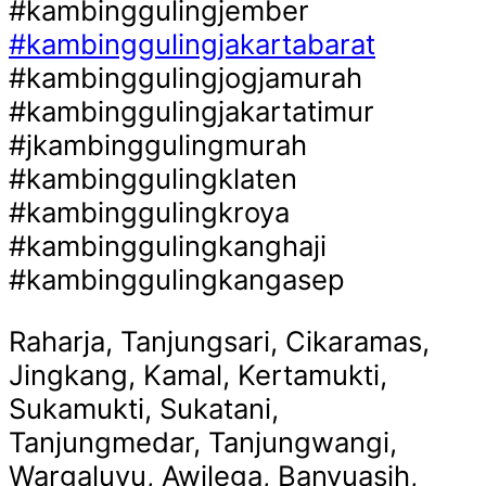
#kambinggulingjember
#kambinggulingjakartabarat
#kambinggulingjogjamurah
#kambinggulingjakartatimur
#jkambinggulingmurah
#kambinggulingklaten
#kambinggulingkroya
#kambinggulingkanghaji
#kambinggulingkangasep
Raharja, Tanjungsari, Cikaramas,
Jingkang, Kamal, Kertamukti,
Sukamukti, Sukatani,
Tanjungmedar, Tanjungwangi,
Wargaluyu, Awilega, Banyuasih,