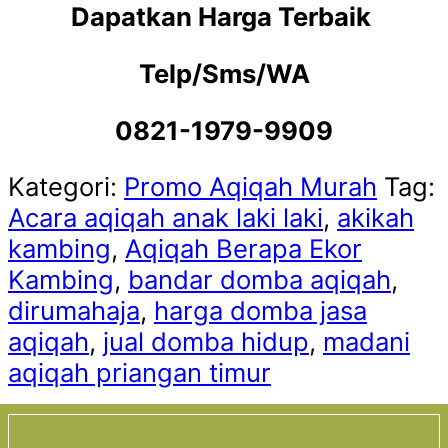
Dapatkan Harga Terbaik
Telp/Sms/WA
0821-1979-9909
Kategori:
Promo Aqiqah Murah
Tag:
Acara aqiqah anak laki laki
,
akikah
kambing
,
Aqiqah Berapa Ekor
Kambing
,
bandar domba aqiqah
,
dirumahaja
,
harga domba jasa
aqiqah
,
jual domba hidup
,
madani
aqiqah priangan timur