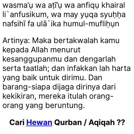
wasma’ụ wa aṭī’ụ wa anfiqụ khairal
li`anfusikum, wa may yụqa syuḥḥa
nafsihī fa ulā`ika humul-mufliḥụn
Artinya: Maka bertakwalah kamu
kepada Allah menurut
kesanggupanmu dan dengarlah
serta taatlah; dan infakkan lah harta
yang baik untuk dirimu. Dan
barang-siapa dijaga dirinya dari
kekikiran, mereka itulah orang-
orang yang beruntung.
Cari
Hewan
Qurban / Aqiqah ??