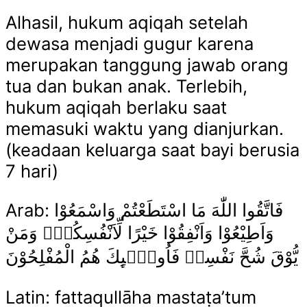
Alhasil, hukum aqiqah setelah
dewasa menjadi gugur karena
merupakan tanggung jawab orang
tua dan bukan anak. Terlebih,
hukum aqiqah berlaku saat
memasuki waktu yang dianjurkan.
(keadaan keluarga saat bayi berusia
7 hari)
Arab: فَاتَّقُوا اللّٰهَ مَا اسْتَطَعْتُمْ وَاسْمَعُوْا
وَاَطِيْعُوْا وَاَنْفِقُوْا خَيْرًا لِّاَنْفُسِكُمْۗ وَمَنْ
يُّوْقَ شُحَّ نَفْسِهٖ فَاُولٰۤىِٕكَ هُمُ الْمُفْلِحُوْنَ
Latin: fattaqullāha mastaṭa’tum