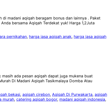
 madani aqiqah beragam bonus dan lainnya . Paket
 Anda bersama Aqiqah Terdekat yuk! Harga 1,2Juta
ara pernikahan
,
harga jasa aqiqah anak
,
harga jasa aqiqah
 masih ada pesan aqiqah dapat juga mukena buat
ah Murah Di Madani Aqiqah Tasikmalaya Domba Atau
iqah bekasi
,
aqiqah cirebon
,
Aqiqah Di Purwakarta
,
aqiqah
ya murah
,
catering aqiqah bogor
,
madani aqiqah indonesia
,