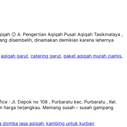
ah 🙂 A. Pengertian Aqiqah Pusat Aqiqah Tasikmalaya ,
ang disembelih, dinamakan demikian karena lehernya
,
aqiqah garut
,
catering garut
,
paket aqiqah murah ciamis.
 : Jl. Depok no 108 , Purbaratu kec. Purbaratu , Kel.
gan harga terjangkau. Memang susah – susah gampang
a domba jasa aqiqah
,
kambing untuk kurban