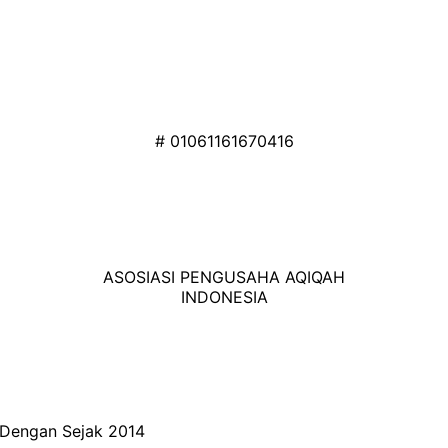
# 01061161670416
ASOSIASI PENGUSAHA AQIQAH
INDONESIA
i Dengan
Sejak 2014