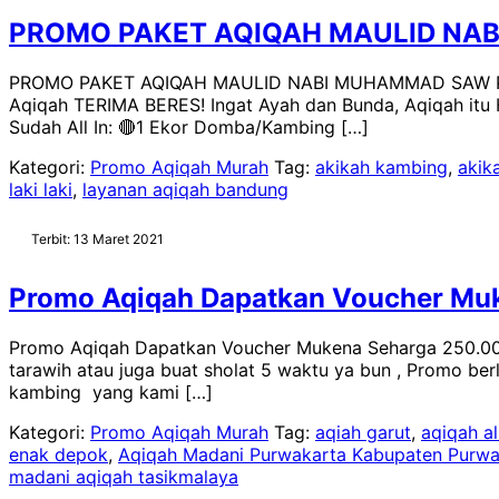
PROMO PAKET AQIQAH MAULID NA
PROMO PAKET AQIQAH MAULID NABI MUHAMMAD SAW Promo 
Aqiqah TERIMA BERES! Ingat Ayah dan Bunda, Aqiqah itu
Sudah All In: 🔴1 Ekor Domba/Kambing […]
Kategori:
Promo Aqiqah Murah
Tag:
akikah kambing
,
akik
laki laki
,
layanan aqiqah bandung
Terbit: 13 Maret 2021
Promo Aqiqah Dapatkan Voucher Mu
Promo Aqiqah Dapatkan Voucher Mukena Seharga 250.000
tarawih atau juga buat sholat 5 waktu ya bun , Promo b
kambing yang kami […]
Kategori:
Promo Aqiqah Murah
Tag:
aqiah garut
,
aqiqah al
enak depok
,
Aqiqah Madani Purwakarta Kabupaten Purwa
madani aqiqah tasikmalaya