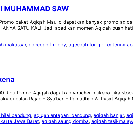
BI MUHAMMAD SAW
paket Aqiqah Maulid dapatkan banyak promo aqiqah di
 HANYA SATU KALI. Jadi abadikan momen Aqiqah buah hati
ah makassar
,
aqeeqah for boy
,
aqeeqah for girl
,
catering ac
kena
 Ribu Promo Aqiqah dapatkan voucher mukena ,jika stock
erlaku di bulan Rajab – Sya’ban – Ramadhan A. Pusat Aqiq
 hilal bandung
,
aqiqah antapani bandung
,
aqiqah banjar
,
aq
karta Jawa Barat
,
aqiqah saung domba
,
aqiqah tasikmala