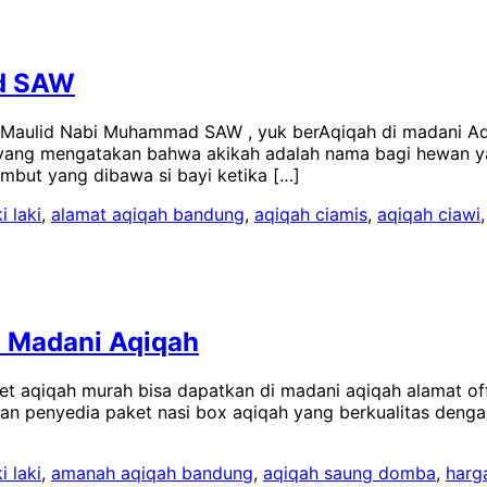
ad SAW
aulid Nabi Muhammad SAW , yuk berAqiqah di madani Aqiq
a yang mengatakan bahwa akikah adalah nama bagi hewan y
mbut yang dibawa si bayi ketika […]
i laki
,
alamat aqiqah bandung
,
aqiqah ciamis
,
aqiqah ciawi
i Madani Aqiqah
aqiqah murah bisa dapatkan di madani aqiqah alamat office
nan penyedia paket nasi box aqiqah yang berkualitas den
i laki
,
amanah aqiqah bandung
,
aqiqah saung domba
,
harg