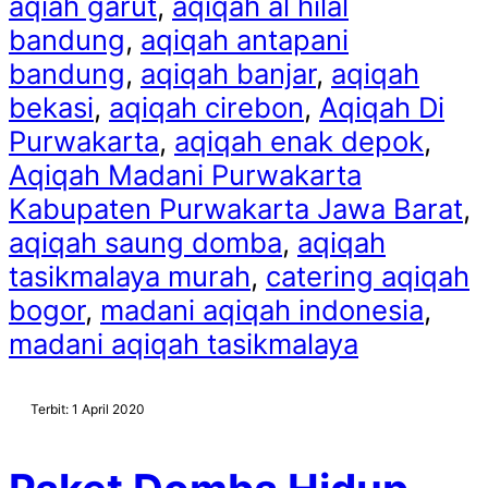
aqiah garut
,
aqiqah al hilal
bandung
,
aqiqah antapani
bandung
,
aqiqah banjar
,
aqiqah
bekasi
,
aqiqah cirebon
,
Aqiqah Di
Purwakarta
,
aqiqah enak depok
,
Aqiqah Madani Purwakarta
Kabupaten Purwakarta Jawa Barat
,
aqiqah saung domba
,
aqiqah
tasikmalaya murah
,
catering aqiqah
bogor
,
madani aqiqah indonesia
,
madani aqiqah tasikmalaya
Terbit: 1 April 2020