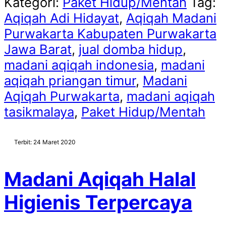
Kategori:
Paket Hidup/Mentah
Tag:
Aqiqah Adi Hidayat
,
Aqiqah Madani
Purwakarta Kabupaten Purwakarta
Jawa Barat
,
jual domba hidup
,
madani aqiqah indonesia
,
madani
aqiqah priangan timur
,
Madani
Aqiqah Purwakarta
,
madani aqiqah
tasikmalaya
,
Paket Hidup/Mentah
Terbit: 24 Maret 2020
Madani Aqiqah Halal
Higienis Terpercaya