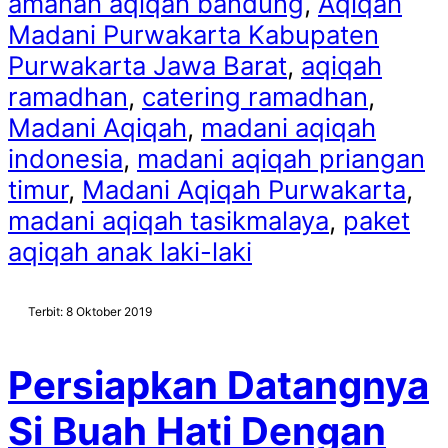
amanah aqiqah bandung
,
Aqiqah
Madani Purwakarta Kabupaten
Purwakarta Jawa Barat
,
aqiqah
ramadhan
,
catering ramadhan
,
Madani Aqiqah
,
madani aqiqah
indonesia
,
madani aqiqah priangan
timur
,
Madani Aqiqah Purwakarta
,
madani aqiqah tasikmalaya
,
paket
aqiqah anak laki-laki
Terbit: 8 Oktober 2019
Persiapkan Datangnya
Si Buah Hati Dengan