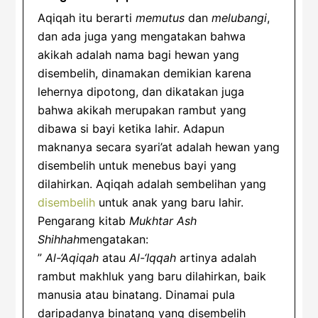
Aqiqah itu berarti
memutus
dan
melubangi
,
dan ada juga yang mengatakan bahwa
akikah adalah nama bagi hewan yang
disembelih, dinamakan demikian karena
lehernya dipotong, dan dikatakan juga
bahwa akikah merupakan rambut yang
dibawa si bayi ketika lahir.
Adapun
maknanya secara syari’at adalah hewan yang
disembelih untuk menebus bayi yang
dilahirkan. Aqiqah adalah sembelihan yang
disembelih
untuk anak yang baru lahir.
Pengarang kitab
Mukhtar Ash
Shihhah
mengatakan:
”
Al-‘Aqiqah
atau
Al-‘Iqqah
artinya adalah
rambut makhluk yang baru dilahirkan, baik
manusia atau binatang. Dinamai pula
daripadanya binatang yang disembelih