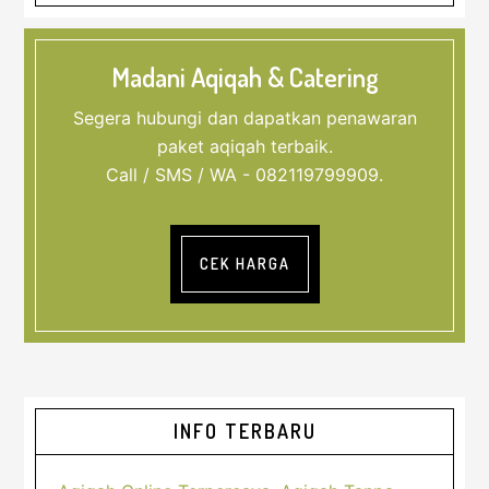
Madani Aqiqah & Catering
Segera hubungi dan dapatkan penawaran
paket aqiqah terbaik.
Call / SMS / WA - 082119799909.
CEK HARGA
Sidebar
INFO TERBARU
Utama