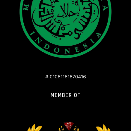
# 01061161670416
MEMBER OF