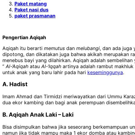
Paket matang
Paket nasi dus
paket prasmanan
Pengertian Aqiqah
Aqiqah itu berarti
memutus
dan
melubangi
, dan ada juga
dipotong, dan dikatakan juga bahwa akikah merupakan ram
menebus bayi yang dilahirkan. Aqiqah adalah sembelihan 
”
Al-‘Aqiqah
atau
Al-‘Iqqah
artinya adalah rambut makhluk 
untuk anak yang baru lahir pada hari
keseminggunya
.
A. Hadist
Imam Ahmad dan Tirmidzi meriwayatkan dari Ummu Karaz Al
dua ekor kambing dan bagi anak perempuan disembelihkan 
B. Aqiqah Anak Laki – Laki
Bisa disimpulkan bahwa jika seseorang berkemampuan untuk menyembelih 2 ekor domba