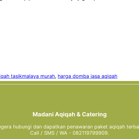
iqah tasikmalaya murah
,
harga domba jasa aqiqah
Madani Aqiqah & Catering
gera hubungi dan dapatkan penawaran paket aqiqah terba
Call / SMS / WA - 082119799909.