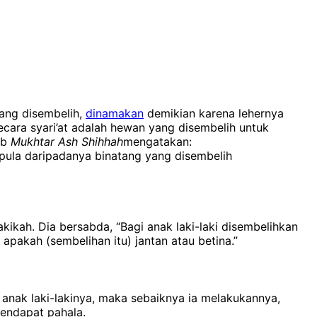
ang disembelih,
dinamakan
demikian karena lehernya
ara syari’at adalah hewan yang disembelih untuk
ab
Mukhtar Ash Shihhah
mengatakan:
 pula daripadanya binatang yang disembelih
ikah. Dia bersabda, “Bagi anak laki-laki disembelihkan
akah (sembelihan itu) jantan atau betina.”
perbolehkan dan mendapat pahala.