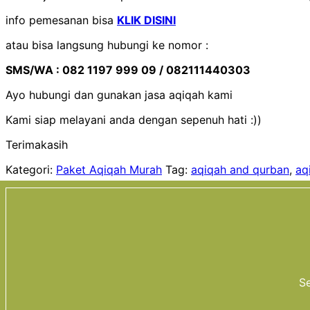
info pemesanan bisa
KLIK DISINI
atau bisa langsung hubungi ke nomor :
SMS/WA : 082 1197 999 09 / 082111440303
Ayo hubungi dan gunakan jasa aqiqah kami
Kami siap melayani anda dengan sepenuh hati :))
Terimakasih
Kategori:
Paket Aqiqah Murah
Tag:
aqiqah and qurban
,
aq
Se