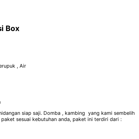
si Box
erupuk , Air
n
 hidangan siap saji. Domba , kambing yang kami sembelih
ket sesuai kebutuhan anda, paket ini terdiri dari :