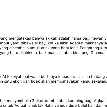
 yang mengatakan bahwa akikah adalah nama bagi hewan y
but yang dibawa si bayi ketika lahir.
Adapun maknanya sec
yang disembelih untuk anak yang baru lahir. Pengarang kit
yang baru dilahirkan, baik manusia atau binatang. Dinamai
 Ka’biyah bahwa ia bertanya kepada rasulullah tentang ak
satu ekor, dan tidak akan membahayakan kamu sekalian, ap
 atau kambing bagi ‘Aqأqah anak laki-lakinya, maka sebaiknya ia melakukannya,
namun jika tidak mampu maka 1 ekor domba atau kambing untuk ‘Aqأqah anak laki-lakinya juga di