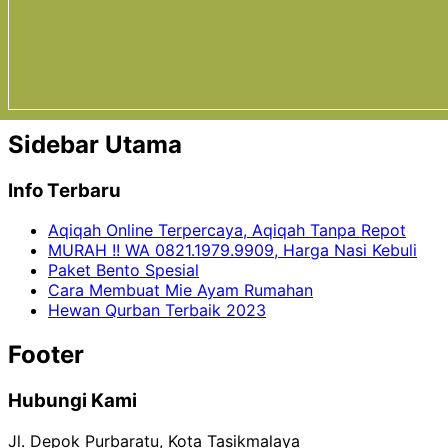
Sidebar Utama
Info Terbaru
Aqiqah Online Terpercaya, Aqiqah Tanpa Repot
MURAH !! WA 0821.1979.9909, Harga Nasi Kebuli
Paket Bento Spesial
Cara Membuat Mie Ayam Rumahan
Hewan Qurban Terbaik 2023
Footer
Hubungi Kami
Jl. Depok Purbaratu, Kota Tasikmalaya