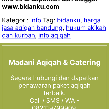
www.bidanku.com
Kategori:
Info
Tag:
bidanku
,
harga
jasa aqiqah bandung
,
hukum akikah
dan kurban
,
info aqiqah
Madani Aqiqah & Catering
Segera hubungi dan dapatkan
penawaran paket aqiqah
terbaik.
Call / SMS / WA -
082119799909.