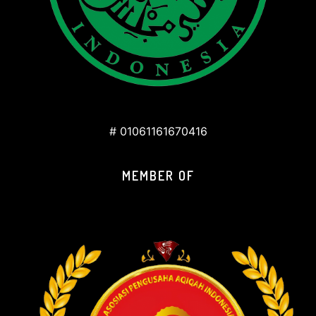
# 01061161670416
MEMBER OF