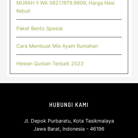
MURAH !! WA 0821.1979.9909, Harga Nasi
Kebuli
Paket Bento Spesial
Cara Membuat Mie Ayam Rumahan
Hewan Qurban Terbaik 2023
Footer
HUBUNGI KAMI
Jl. Depok Purbaratu, Kota Tasikmalaya
Jawa Barat, Indonesia - 46196