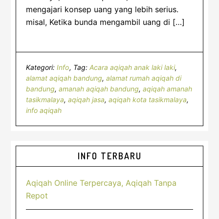
mengajari konsep uang yang lebih serius.
misal, Ketika bunda mengambil uang di […]
Kategori:
Info
Tag:
Acara aqiqah anak laki laki
,
alamat aqiqah bandung
,
alamat rumah aqiqah di
bandung
,
amanah aqiqah bandung
,
aqiqah amanah
tasikmalaya
,
aqiqah jasa
,
aqiqah kota tasikmalaya
,
info aqiqah
Sidebar
INFO TERBARU
Utama
Aqiqah Online Terpercaya, Aqiqah Tanpa
Repot