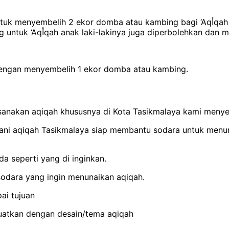
 atau kambing bagi ‘Aqأqah anak laki-lakinya, maka sebaiknya ia melakukannya,
namun jika tidak mampu maka 1 ekor domba atau kambing untuk ‘Aqأqah anak laki-lakinya juga di
engan menyembelih 1 ekor domba atau kambing.
ksanakan aqiqah khususnya di Kota Tasikmalaya kami meny
adani aqiqah Tasikmalaya siap membantu sodara untuk men
a seperti yang di inginkan.
 sodara yang ingin menunaikan aqiqah.
ai tujuan
buatkan dengan desain/tema aqiqah