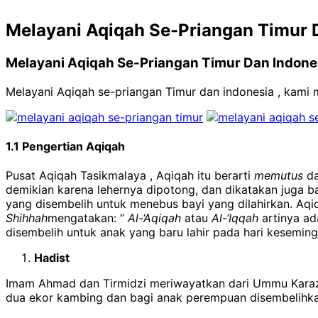
Melayani Aqiqah Se-Priangan Timur 
Melayani Aqiqah Se-Priangan Timur Dan Indone
Melayani Aqiqah se-priangan Timur dan indonesia , kami
1.1 Pengertian Aqiqah
Pusat Aqiqah Tasikmalaya , Aqiqah itu berarti
memutus
d
demikian karena lehernya dipotong, dan dikatakan juga b
yang disembelih untuk menebus bayi yang dilahirkan. Aqi
Shihhah
mengatakan: ”
Al-‘Aqiqah
atau
Al-‘Iqqah
artinya ad
disembelih untuk anak yang baru lahir pada hari kesemin
Hadist
Imam Ahmad dan Tirmidzi meriwayatkan dari Ummu Karaz Al
dua ekor kambing dan bagi anak perempuan disembelihk