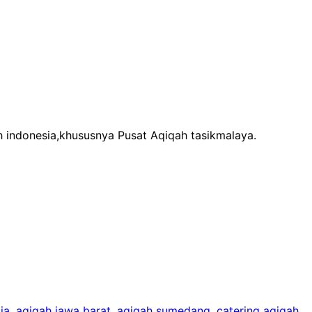
h indonesia,khususnya Pusat Aqiqah tasikmalaya.
ia
,
aqiqah jawa barat
,
aqiqah sumedang
,
catering aqiqah