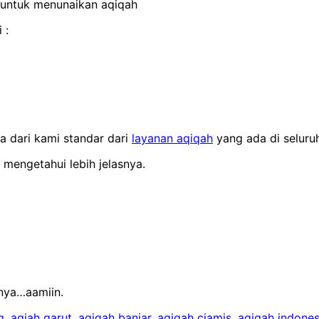
 untuk menunaikan aqiqah
 :
a dari kami standar dari
layanan aqiqah
yang ada di seluru
 mengetahui lebih jelasnya.
nya…aamiin.
g
,
aqiah garut
,
aqiqah banjar
,
aqiqah ciamis
,
aqiqah indones