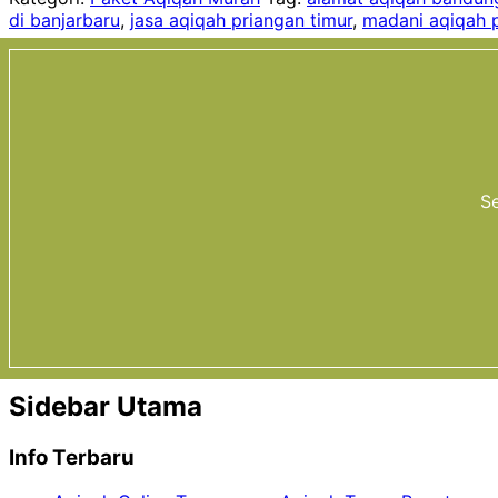
di banjarbaru
,
jasa aqiqah priangan timur
,
madani aqiqah p
Se
Sidebar Utama
Info Terbaru