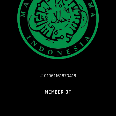
# 01061161670416
MEMBER OF