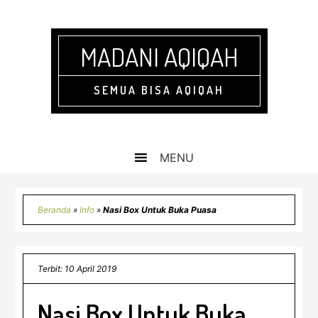
Skip
Skip
Skip
Skip
to
to
to
to
primary
main
primary
footer
MADANI AQIQAH
navigation
content
sidebar
SEMUA BISA AQIQAH
Beranda
»
Info
»
Nasi Box Untuk Buka Puasa
Terbit: 10 April 2019
Nasi Box Untuk Buka