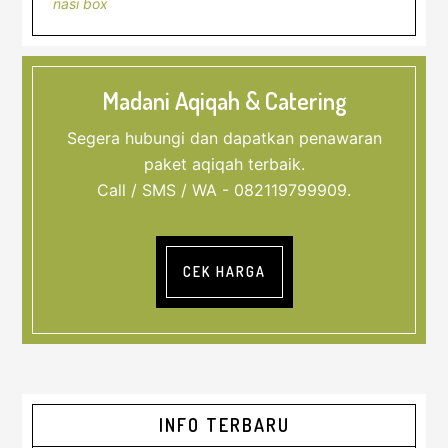
nasi box
Madani Aqiqah & Catering
Segera hubungi dan dapatkan penawaran
paket aqiqah terbaik.
Call / SMS / WA - 082119799909.
CEK HARGA
Sidebar
INFO TERBARU
Utama