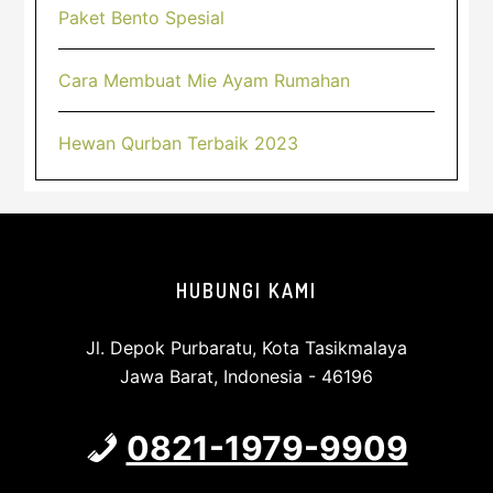
Paket Bento Spesial
Cara Membuat Mie Ayam Rumahan
Hewan Qurban Terbaik 2023
Footer
HUBUNGI KAMI
Jl. Depok Purbaratu, Kota Tasikmalaya
Jawa Barat, Indonesia - 46196
0821-1979-9909