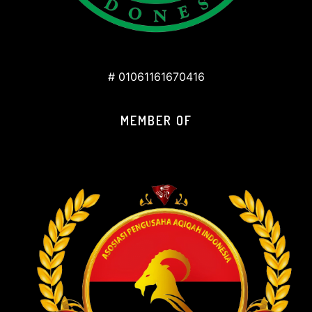
# 01061161670416
MEMBER OF