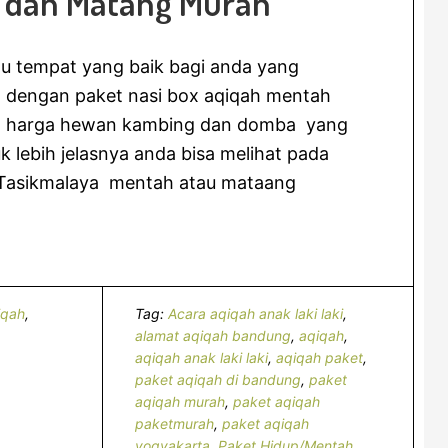
 dan Matang Murah
u tempat yang baik bagi anda yang
h dengan paket nasi box aqiqah mentah
n harga hewan kambing dan domba yang
k lebih jelasnya anda bisa melihat pada
 Tasikmalaya mentah atau mataang
iqah
,
Tag:
Acara aqiqah anak laki laki
,
alamat aqiqah bandung
,
aqiqah
,
aqiqah anak laki laki
,
aqiqah paket
,
paket aqiqah di bandung
,
paket
aqiqah murah
,
paket aqiqah
paketmurah
,
paket aqiqah
yogyakarta
,
Paket Hidup/Mentah
,