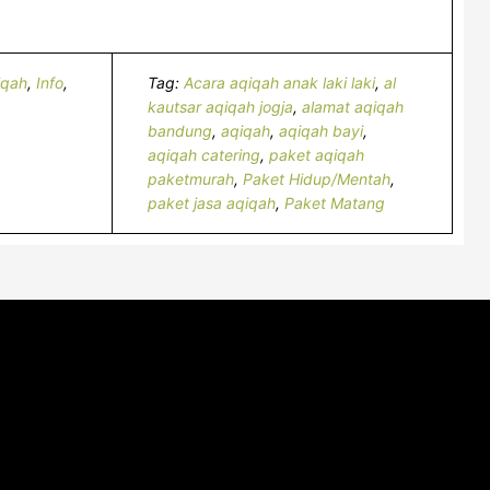
iqah
,
Info
,
Tag:
Acara aqiqah anak laki laki
,
al
kautsar aqiqah jogja
,
alamat aqiqah
bandung
,
aqiqah
,
aqiqah bayi
,
aqiqah catering
,
paket aqiqah
paketmurah
,
Paket Hidup/Mentah
,
paket jasa aqiqah
,
Paket Matang