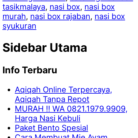
tasikmalaya
,
nasi box
,
nasi box
murah
,
nasi box rajaban
,
nasi box
syukuran
Sidebar Utama
Info Terbaru
Aqiqah Online Terpercaya,
Aqiqah Tanpa Repot
MURAH !! WA 0821.1979.9909,
Harga Nasi Kebuli
Paket Bento Spesial
Cara Membuat Mie Ayam