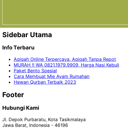
Sidebar Utama
Info Terbaru
Aqiqah Online Terpercaya, Aqiqah Tanpa Repot
MURAH !! WA 0821.1979.9909, Harga Nasi Kebuli
Paket Bento Spesial
Cara Membuat Mie Ayam Rumahan
Hewan Qurban Terbaik 2023
Footer
Hubungi Kami
Jl. Depok Purbaratu, Kota Tasikmalaya
Jawa Barat, Indonesia - 46196