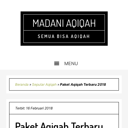
Skip
Skip
Skip
Skip
to
to
to
to
primary
main
primary
footer
MADANI AQIQAH
navigation
content
sidebar
SEMUA BISA AQIQAH
Beranda
»
Seputar Aqiqah
»
Paket Aqiqah Terbaru 2018
Terbit: 16 Februari 2018
Paket Aqiqah Terbaru