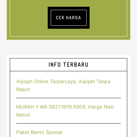
CEK HARGA
Sidebar
INFO TERBARU
Utama
Aqiqah Online Terpercaya, Aqiqah Tanpa
Repot
MURAH !! WA 0821.1979.9909, Harga Nasi
Kebuli
Paket Bento Spesial