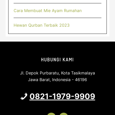
Cara Membuat Mie Ayam Rumahan
Hewan Qurban Terbaik 2023
Footer
HUBUNGI KAMI
Jl. Depok Purbaratu, Kota Tasikmalaya
Jawa Barat, Indonesia - 46196
0821-1979-9909