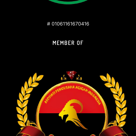
# 01061161670416
MEMBER OF