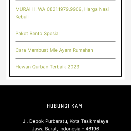
MURAH !! WA 0821.1979.9909, Harga Nasi
Kebuli
Paket Bento Spesial
Cara Membuat Mie Ayam Rumahan
Hewan Qurban Terbaik 2023
Footer
HUBUNGI KAMI
Jl. Depok Purbaratu, Kota Tasikmalaya
Jawa Barat, Indonesia - 46196