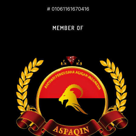
# 01061161670416
MEMBER OF