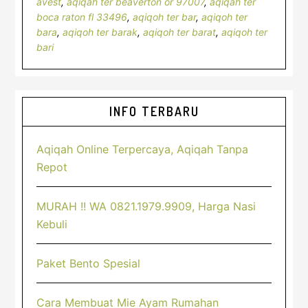
avest
,
aqiqah ter beaverton or 97007
,
aqiqah ter
boca raton fl 33496
,
aqiqoh ter bar
,
aqiqoh ter
bara
,
aqiqoh ter barak
,
aqiqoh ter barat
,
aqiqoh ter
bari
Sidebar
INFO TERBARU
Utama
Aqiqah Online Terpercaya, Aqiqah Tanpa
Repot
MURAH !! WA 0821.1979.9909, Harga Nasi
Kebuli
Paket Bento Spesial
Cara Membuat Mie Ayam Rumahan